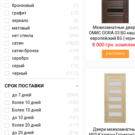
бронзовый
1
графит
13
зеркало
6
Межкомнатные две
матовый
549
ОМИС-DORA 03 BG каш
нет стекла
264
европейский BG (черн
сатин
1822
8 000 грн. компле
сатин бронза
119
В КОРЗИНУ
серебро
9
серый
13
черный
1112
СРОК ПОСТАВКИ
до 7 дней
2369
более 10 дней
102
Более 10 дней
4
до 10 дней
147
более 20 дней
117
Двери межкомнатн
до 20 дней
216
NSD Калипсо Горизонт