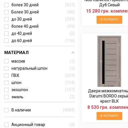
Дуб Сизый
более 30 дней
637
15 280 грн. компле
Более 30 дней
40
до 30 дней
229
В КОРЗИНУ
более 40 дней
99
до 40 дней
2
до 60 дней
116
МАТЕРИАЛ
массив
1
натуральный шпон
1
ПВХ
223
шпон
114
экошпон
157
Двери межкомнатн
Darumi BORDO серы
эмаль
2
краст BLK
8 530 грн. компле
В наличии
4084
В КОРЗИНУ
Акционный товар
8