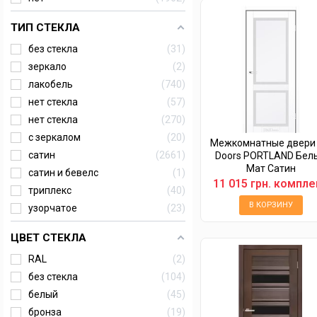
ТИП СТЕКЛА
без стекла
31
зеркало
2
лакобель
740
нет стекла
57
нет стекла
270
с зеркалом
20
Межкомнатные двери S
сатин
2661
Doors PORTLAND Бел
Мат Сатин
сатин и бевелс
1
11 015 грн. компле
триплекс
40
В КОРЗИНУ
узорчатое
23
ЦВЕТ СТЕКЛА
RAL
2
без стекла
104
белый
45
бронза
19