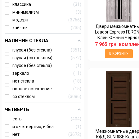
классика
31
минимализм
3
модерн
3766
Двери межкомнатн
хай-тек
235
Leador Express FERO
Клен Южный Черно
НАЛИЧИЕ СТЕКЛА
стекло
7 965 грн. компле
глухая (без стекла)
351
В КОРЗИНУ
глухая (со стеклом)
572
глухое (без стекла)
1
зеркало
11
нет стекла
18
полное остекление
15
со стеклом
3086
ЧЕТВЕРТЬ
есть
404
и с четвертью, и без
1
Межкомнатные две
нет
3672
КФД SUNRISE Кашта