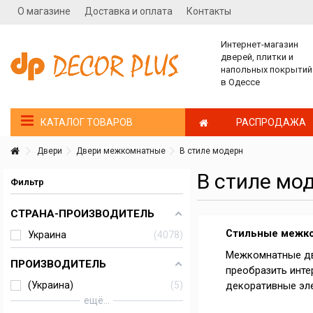
О магазине
Доставка и оплата
Контакты
Интернет-магазин
дверей, плитки и
напольных покрытий
в Одессе
РАСПРОДАЖА
КАТАЛОГ ТОВАРОВ
Двери
Двери межкомнатные
В стиле модерн
В стиле мо
Фильтр
СТРАНА-ПРОИЗВОДИТЕЛЬ
Стильные межко
Украина
4078
Межкомнатные две
ПРОИЗВОДИТЕЛЬ
преобразить инте
(Украина)
5
декоративные эле
ещё...