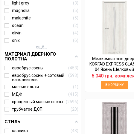
light grey
3
magnolia
5
malachite
5
ocean
2
olivin
4
onix
6
ещё...
МАТЕРИАЛ ДВЕРНОГО
Межкомнатные две
ПОЛОТНА
KORFAD EXPRESS GLA
евробрус сосны
453
04 Ясень Шелковы
Стекло Сатин
6 040 грн. компле
евробрус сосны + сотовый
593
наполнитель
В КОРЗИНУ
массив ольхи
1
МДФ
415
срощенный массив сосны
2596
трубчатое ДСП
20
СТИЛЬ
класика
43