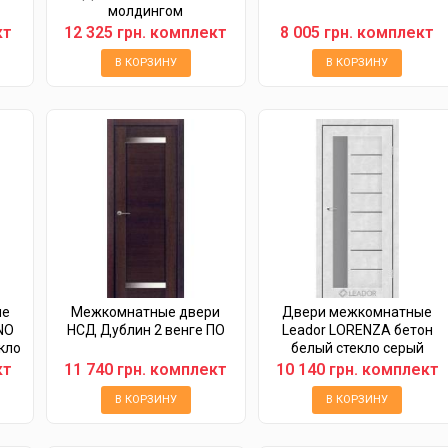
молдингом
кт
12 325 грн. комплект
8 005 грн. комплект
В КОРЗИНУ
В КОРЗИНУ
ые
Межкомнатные двери
Двери межкомнатные
NO
НСД Дублин 2 венге ПО
Leador LORENZA бетон
кло
белый стекло серый
графит
кт
11 740 грн. комплект
10 140 грн. комплект
В КОРЗИНУ
В КОРЗИНУ