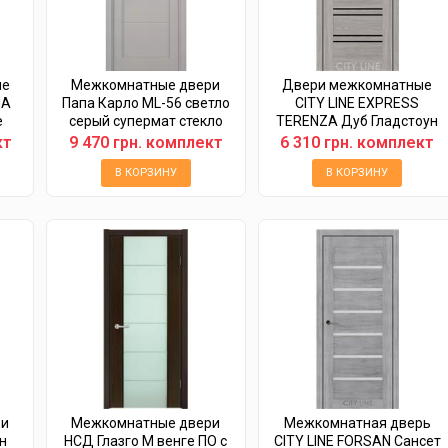
ые
Межкомнатные двери
Двери межкомнатные
NA
Папа Карло ML-56 светло
CITY LINE EXPRESS
е
серый супермат стекло
TERENZA Дуб Гладстоун
сатин 2х сторонний
Грей Черное стекло
кт
9 470 грн. комплект
6 310 грн. комплект
В КОРЗИНУ
В КОРЗИНУ
ри
Межкомнатные двери
Межкомнатная дверь
н
НСД Глазго М венге ПО с
CITY LINE FORSAN Сансет