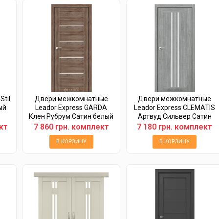
til
Двери межкомнатные
Двери межкомнатные
ый
Leador Express GARDA
Leador Express CLEMATIS
Клен Рубрум Сатин белый
Артвуд Сильвер Сатин
белый
кт
7 860 грн. комплект
7 180 грн. комплект
В КОРЗИНУ
В КОРЗИНУ