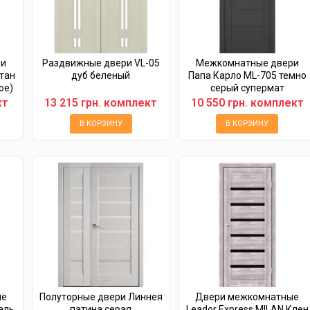
ри
Раздвижные двери VL-05
Межкомнатные двери
тан
дуб беленый
Папа Карло ML-705 темно
ое)
серый супермат
кт
13 215 грн. комплект
10 550 грн. комплект
В КОРЗИНУ
В КОРЗИНУ
ые
Полуторные двери Линнея
Двери межкомнатные
аль
патина серая
Leador Express MILAN Клен