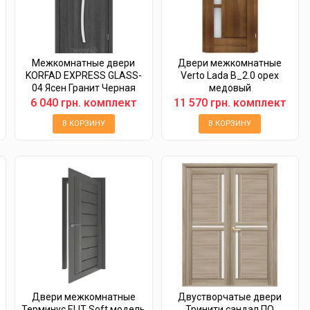
Межкомнатные двери
Двери межкомнатные
KORFAD EXPRESS GLASS-
Verto Lada B_2.0 орех
04 Ясен Гранит Черная
медовый
матовая кромка...
6 040 грн. комплект
11 570 грн. комплект
В КОРЗИНУ
В КОРЗИНУ
Двери межкомнатные
Двустворчатые двери
Терминус ELIT Soft модель
Тринити сандал ПО