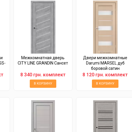
ри
Межкомнатная дверь
Двери межкомнатные
SS-
CITY LINE GRANDIN Сансет
Darumi MARSEL дуб
й
боровой сатин
кт
8 340 грн. комплект
8 120 грн. комплект
В КОРЗИНУ
В КОРЗИНУ