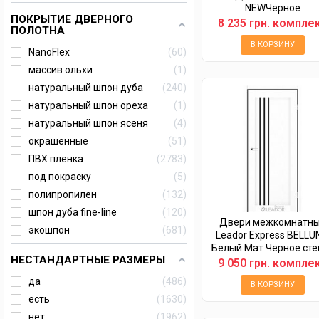
NEWЧерное
ПОКРЫТИЕ ДВЕРНОГО
8 235 грн. компле
ПОЛОТНА
В КОРЗИНУ
NanoFlex
60
массив ольхи
1
натуральный шпон дуба
240
натуральный шпон ореха
1
натуральный шпон ясеня
4
окрашенные
51
ПВХ пленка
2783
под покраску
5
полипропилен
132
шпон дуба fine-line
120
Двери межкомнатн
экошпон
681
Leador Express BELLU
Белый Мат Черное сте
НЕСТАНДАРТНЫЕ РАЗМЕРЫ
9 050 грн. компле
да
486
В КОРЗИНУ
есть
1630
нет
1962