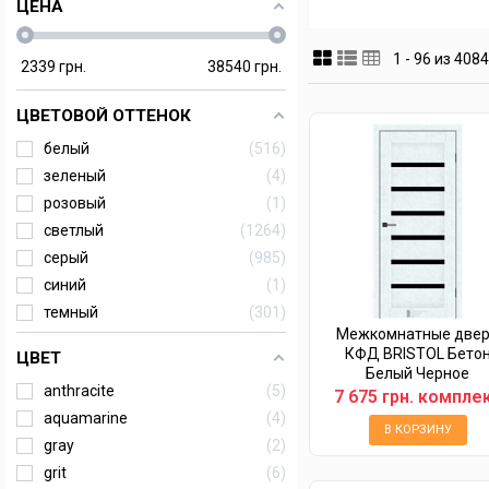
ЦЕНА
1 - 96 из 408
2339
грн.
38540
грн.
ЦВЕТОВОЙ ОТТЕНОК
белый
516
зеленый
4
розовый
1
светлый
1264
серый
985
синий
1
темный
301
Межкомнатные две
КФД BRISTOL Бето
ЦВЕТ
Белый Черное
anthracite
5
7 675 грн. компле
aquamarine
4
В КОРЗИНУ
gray
2
grit
6