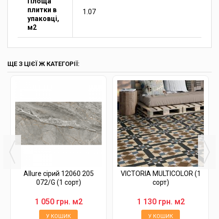
Площа
плитки в
1.07
упаковці,
м2
ЩЕ З ЦІЄЇ Ж КАТЕГОРІЇ:
Allure сірий 12060 205
VICTORIA MULTICOLOR (1
072/G (1 сорт)
сорт)
1 050 грн. м2
1 130 грн. м2
У КОШИК
У КОШИК