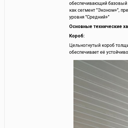
обеспечивающий базовый у
как сегмент "Эконом+", п
уровня "Средний+"
Основные технические х
Короб:
Цельногнутый короб толщин
обеспечивает её устойчив