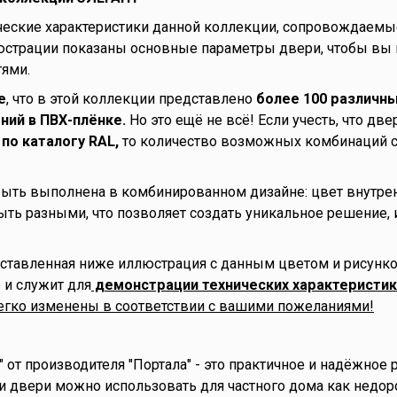
еские характеристики данной коллекции, сопровождаемы
люстрации показаны основные параметры двери, чтобы вы 
тями.
е
, что в этой коллекции представлено
более 100 различны
ий в ПВХ-плёнке.
Но это ещё не всё! Если учесть, что д
 по каталогу RAL,
то количество возможных комбинаций с
быть выполнена в комбинированном дизайне: цвет внутре
ыть разными, что позволяет создать уникальное решение,
ставленная ниже иллюстрация с данным цветом и рисунк
 и служит для
демонстрации технических характеристик
легко изменены в соответствии с вашими пожеланиями!
 от производителя "Портала" - это практичное и надёжное
и двери можно использовать для частного дома как недор