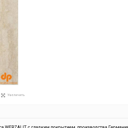
Увеличить
а WERZALIT с гладким покрытием, производства Германия