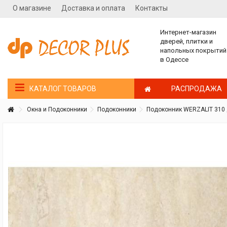
О магазине
Доставка и оплата
Контакты
Интернет-магазин
дверей, плитки и
напольных покрытий
в Одессе
РАСПРОДАЖА
КАТАЛОГ ТОВАРОВ
Окна и Подоконники
Подоконники
Подоконник WERZALIT 310 
Покупатель