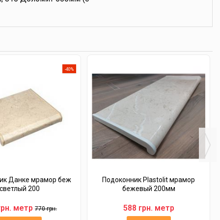
-40%
ик Данке мрамор беж
Подоконник Plastolit мрамор
светлый 200
бежевый 200мм
грн. метр
588 грн. метр
770 грн.