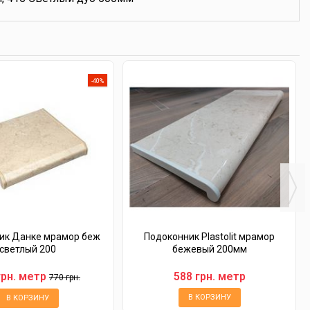
-40%
ик Данке мрамор беж
Подоконник Plastolit мрамор
светлый 200
бежевый 200мм
грн. метр
588 грн. метр
770 грн.
В КОРЗИНУ
В КОРЗИНУ