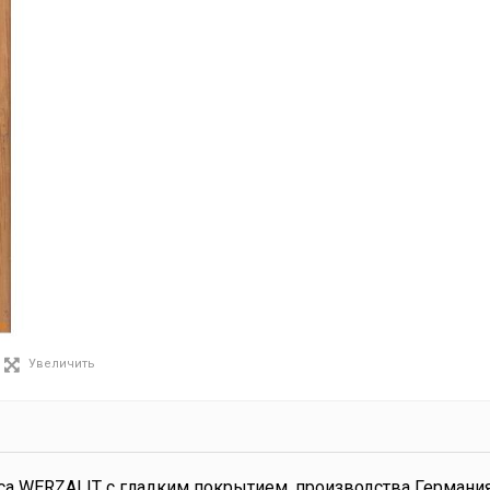
Увеличить
а WERZALIT с гладким покрытием, производства Германия