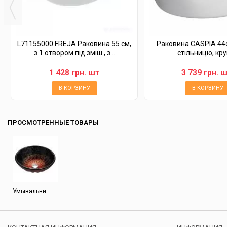
L71155000 FREJA Раковина 55 см,
Раковина CASPIA 44см
з 1 отвором під зміш., з...
стільницю, кру
1 428 грн. шт
3 739 грн. ш
В КОРЗИНУ
В КОРЗИНУ
ПРОСМОТРЕННЫЕ ТОВАРЫ
Умывальни...