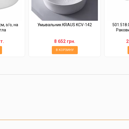
, з/о, на
Умывальник KRAUS KCV-142
501.518.
гла
Ракови
т.
8 652 грн.
2
В КОРЗИНУ