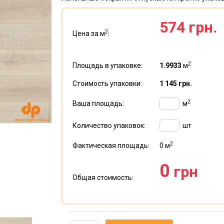
574 грн.
2
Цена за м
:
2
Площадь в упаковке:
1.9933
м
Стоимость упаковки:
1 145 грн.
2
Ваша площадь:
м
Количество упаковок:
шт
2
Фактическая площадь:
0
м
0
грн
Общая стоимость: