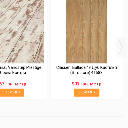
inal, Variostep Prestige
Classen, Ballade 4v Дуб Кастілья
 Сосна Кантри...
(Structure) 41583
67 грн. метр
901 грн. метр
В КОРЗИНУ
В КОРЗИНУ