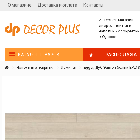
О магазине
Доставка и оплата
Контакты
Интернет-магазин
дверей, плитки и
напольных покрытий
в Одессе
РАСПРОДАЖА
КАТАЛОГ ТОВАРОВ
Напольные покрытия
Ламинат
Egger, Дуб Эльтон белый EPL1
Покупатель