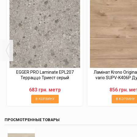
EGGER PRO Laminate EPL207
Ламінат Krono Origin
Терраццо Триест серый
vario SUPV-K406P Дуб
683 грн. метр
856 грн. ме
В КОРЗИНУ
В КОРЗИНУ
ПРОСМОТРЕННЫЕ ТОВАРЫ