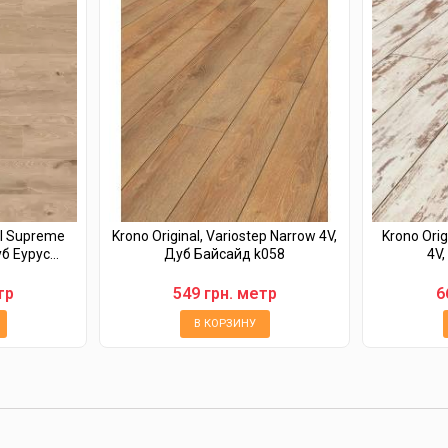
al Supreme
Krono Original, Variostep Narrow 4V,
Krono Orig
 Еурус...
Дуб Байсайд k058
4V,
тр
549 грн. метр
6
В КОРЗИНУ