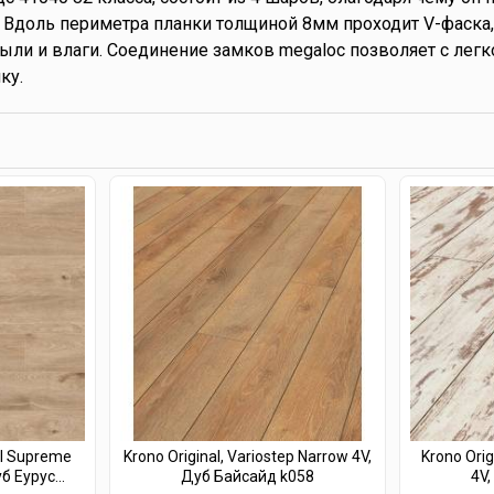
 Вдоль периметра планки толщиной 8мм проходит V-фаска,
ыли и влаги. Соединение замков megaloc позволяет с легк
ку.
al Supreme
Krono Original, Variostep Narrow 4V,
Krono Orig
 Еурус...
Дуб Байсайд k058
4V,