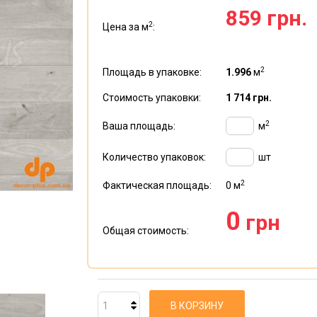
859 грн.
2
Цена за м
:
2
Площадь в упаковке:
1.996
м
Стоимость упаковки:
1 714 грн.
2
Ваша площадь:
м
Количество упаковок:
шт
2
Фактическая площадь:
0
м
0
грн
Общая стоимость:
В КОРЗИНУ