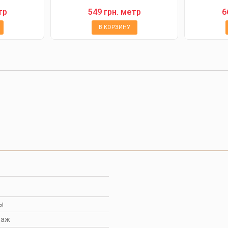
тр
549 грн. метр
6
В КОРЗИНУ
ы
даж