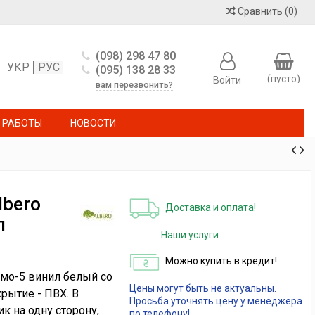
Сравнить
(
0
)
(098) 298 47 80
УКР
РУС
(095) 138 28 33
(пусто)
Войти
вам перезвонить?
 РАБОТЫ
НОВОСТИ
bero
Доставка и оплата!
л
Наши услуги
Можно купить в кредит!
емо-5 винил белый со
Цены могут быть не актуальны.
рытие - ПВХ. В
Просьба уточнять цену у менеджера
к на одну сторону,
по телефону!