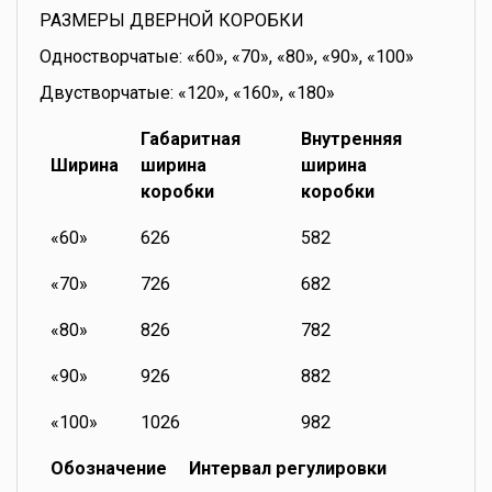
РАЗМЕРЫ ДВЕРНОЙ КОРОБКИ
Одностворчатые: «60», «70», «80», «90», «100»
Двустворчатые: «120», «160», «180»
Габаритная
Внутренняя
Ширина
ширина
ширина
коробки
коробки
«60»
626
582
«70»
726
682
«80»
826
782
«90»
926
882
«100»
1026
982
Обозначение
Интервал регулировки