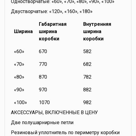
Одностворчатые: «60», «70», «80», «90», «100»
Двустворчатые: «120», «160», «180»
Габаритная
Внутренняя
Ширина
ширина
ширина
коробки
коробки
«60»
670
582
«70»
770
682
«80»
870
782
«90»
970
882
«100»
1070
982
АКСЕССУАРЫ, ВКЛЮЧЕННЫЕ В ЦЕНУ
Две полушарнирные петли
Резиновый уплотнитель по периметру коробки