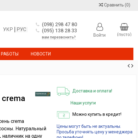
Сравнить
(
0
)
(098) 298 47 80
УКР
РУС
(095) 138 28 33
(пусто)
Войти
вам перезвонить?
 РАБОТЫ
НОВОСТИ
Доставка и оплата!
ь crema
Наши услуги
Можно купить в кредит!
сень crema
Цены могут быть не актуальны.
сосны. Натуральный
Просьба уточнять цену у менеджера
, наличник на одну
по телефону!