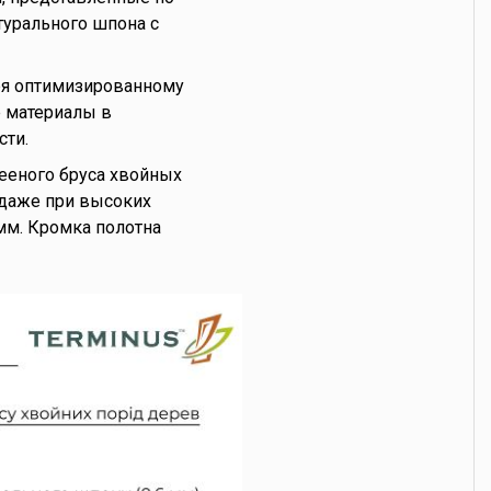
турального шпона с
ря оптимизированному
е материалы в
сти.
ееного бруса хвойных
 даже при высоких
мм. Кромка полотна