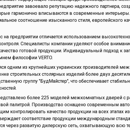
предприятие завоевало репутацию надежного партнера, с
торые гармонично вписываются в современные интерьеры
мальное соотношение изысканного стиля, европейского ка
 на предприятии отличается использованием высокотехно
онтроля. Специалисты компании уделяют особое внимани
качество готовой продукции. Индивидуальный подход к за
амнем философии VERTO.
яся одним из крупнейших украинских производителей меж
ынке строительных столярных изделий более двух десятил
ственную группу "БудМайстер", что обеспечивает стабиль
ностей.
редставлено более 225 моделей межкомнатных дверей с 
овой палитрой. Производство оснащено современным ав
им контролировать качество продукции на всех этапах из
тверждает соответствие продукции международным станда
ся через развитую дилерскую сеть, охватывающую всю т