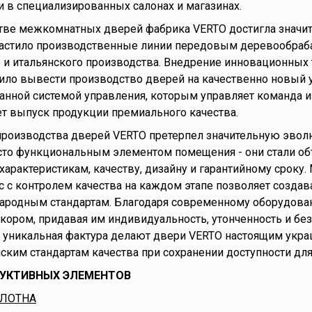
 в специализированных салонах и магазинах.
ве межкомнатных дверей фабрика VERTO достигла значит
настило производственные линии передовым деревообр
и итальянского производства. Внедрение инновационных 
ило вывести производство дверей на качественно новый
анной системой управления, которым управляет команда и
ет выпуск продукции премиального качества.
 производства дверей VERTO претерпел значительную эв
осто функциональным элементом помещения - они стали 
характеристикам, качеству, дизайну и гарантийному сроку
 с контролем качества на каждом этапе позволяет создав
родным стандартам. Благодаря современному оборудова
кором, придавая им индивидуальность, утонченность и бе
 уникальная фактура делают двери VERTO настоящим укра
ким стандартам качества при сохранении доступности для
УКТИВНЫХ ЭЛЕМЕНТОВ
ОЛОТНА