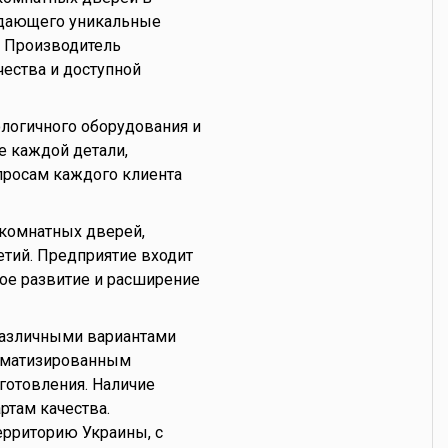
оздающего уникальные
. Производитель
чества и доступной
логичного оборудования и
е каждой детали,
просам каждого клиента
комнатных дверей,
етий. Предприятие входит
ное развитие и расширение
различными вариантами
томатизированным
готовления. Наличие
ртам качества.
ерриторию Украины, с