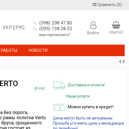
Сравнить
(
0
)
(098) 298 47 80
УКР
РУС
(095) 138 28 33
(пусто)
Войти
вам перезвонить?
 РАБОТЫ
НОВОСТИ
ERTO
Доставка и оплата!
Наши услуги
Можно купить в кредит!
а без порога,
ас рамы полотна Verto
Цены могут быть не актуальны.
 бруса, срощенного
Просьба уточнять цену у менеджера
на состоит из
по телефону!