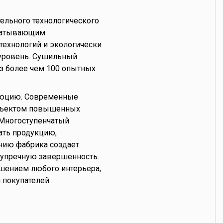
ельного технологического
абатывающим
технологий и экологически
 уровень. Сушильный
з более чем 100 опытных
олюцию. Современные
объектом повышенных
. Многоступенчатый
ать продукцию,
нию фабрика создает
зупречную завершенность.
шением любого интерьера,
 покупателей.