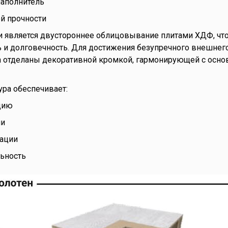
аполнитель
й прочности
 является двустороннее облицовывание плитами ХДФ, что
и долговечность. Для достижения безупречного внешнего 
а отделаны декоративной кромкой, гармонирующей с осн
ура обеспечивает:
цию
ии
тации
ьность