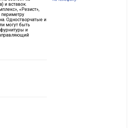
) и вставок.
плекс», «Резист»,
о периметру
на. Одностворчатые и
ли могут быть
 фурнитуры и
направляющий