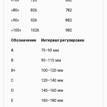
«70»
726
682
«80»
826
782
«90»
926
882
«100»
1026
982
Обозначение
Интервал регулировки
A
75–95 мм
B
95–115 мм
B+
100–120 мм
C
120–140 мм
D
140–160 мм
E
160–180 мм