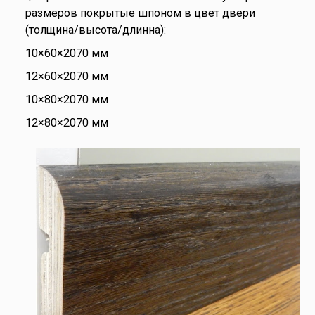
размеров покрытые шпоном в цвет двери
(толщина/высота/длинна):
10×60×2070 мм
12×60×2070 мм
10×80×2070 мм
12×80×2070 мм