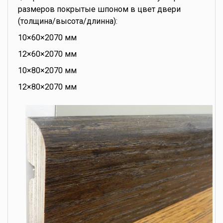
размеров покрытые шпоном в цвет двери
(толщина/высота/длинна):
10×60×2070 мм
12×60×2070 мм
10×80×2070 мм
12×80×2070 мм