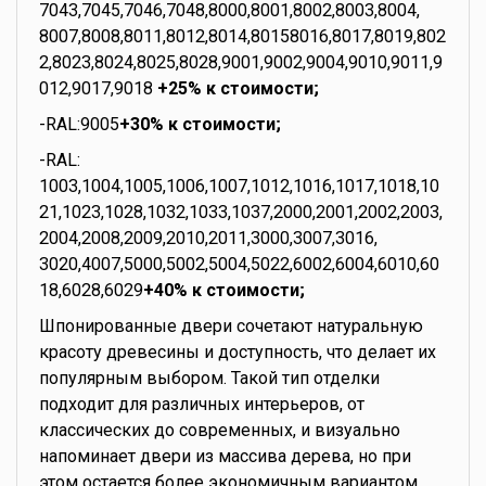
7043,7045,7046,7048,8000,8001,8002,8003,8004,
8007,8008,8011,8012,8014,80158016,8017,8019,802
2,8023,8024,8025,8028,9001,9002,9004,9010,9011,9
012,9017,9018
+25% к стоимости;
-RAL:9005
+30% к стоимости;
-RAL:
1003,1004,1005,1006,1007,1012,1016,1017,1018,10
21,1023,1028,1032,1033,1037,2000,2001,2002,2003,
2004,2008,2009,2010,2011,3000,3007,3016,
3020,4007,5000,5002,5004,5022,6002,6004,6010,60
18,6028,6029
+40% к стоимости;
Шпонированные двери сочетают натуральную
красоту древесины и доступность, что делает их
популярным выбором. Такой тип отделки
подходит для различных интерьеров, от
классических до современных, и визуально
напоминает двери из массива дерева, но при
этом остается более экономичным вариантом.