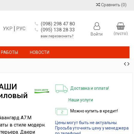
Сравнить
(
0
)
(098) 298 47 80
УКР
РУС
(095) 138 28 33
(пусто)
Войти
вам перезвонить?
 РАБОТЫ
НОВОСТИ
ВАШИ
Доставка и оплата!
лиловый
Наши услуги
Можно купить в кредит!
вангард А7.М
Цены могут быть не актуальны.
аты в стиле модерн.
Просьба уточнять цену у менеджера
нтерьера. Двери
по телефону!