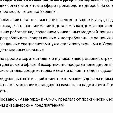
их богатым опытом в сфере производства дверей. На се
ьное место на рынке Украины.
омпании остаются высокое качество товаров и услуг, п
 складе, а также внимание к деталям в каждом из произв
янно работает над созданием уникальных моделей, приме
т разрабатывать современные и востребованные решения 
созданных специалистами, уже стали популярными в Украи
дставленных на рынке.
не просто двери, а стильные и уникальные решения, от
 для дома и офиса. В ассортименте представлены двери в
ком стилях, среди которых каждый клиент найдет подходя
идуальных пожеланий клиентов компания уделяем вниман
ает самым высоким стандартам качества и надежности. Пр
сть.
«Прованс», «Авангард» и «UNO», предлагают практически б
ым дизайнерским предпочтениям.