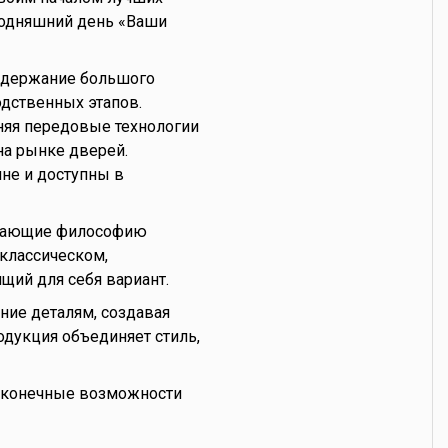
годняшний день «Ваши
оддержание большого
одственных этапов.
няя передовые технологии
на рынке дверей.
не и доступны в
ражающие философию
 классическом,
щий для себя вариант.
ие деталям, создавая
одукция объединяет стиль,
есконечные возможности