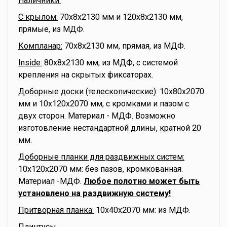
Наличники:
С крылом:
70x8x2130 мм и 120x8x2130 мм,
прямые, из МДФ.
Компланар:
70x8x2130 мм, прямая, из МДФ.
Inside:
80x8x2130 мм, из МДФ, с системой
крепления на скрытых фиксаторах.
Доборные доски (телескопические):
10x80x2070
мм и 10x120x2070 мм, с кромками и пазом с
двух сторон. Материал - МДФ. Возможно
изготовление нестандартной длины, кратной 20
мм.
Доборные планки для раздвижных систем:
10x120x2070 мм: без пазов, кромкованная.
Материал -МДФ.
Любое полотно может быть
установлено на раздвижную систему!
Притворная планка:
10x40x2070 мм: из МДФ.
Плинтусы