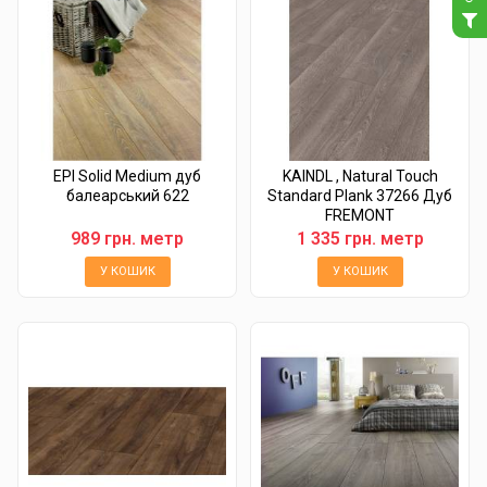
EPI Solid Medium дуб
KAINDL , Natural Touch
балеарський 622
Standard Plank 37266 Дуб
FREMONT
989 грн. метр
1 335 грн. метр
У КОШИК
У КОШИК