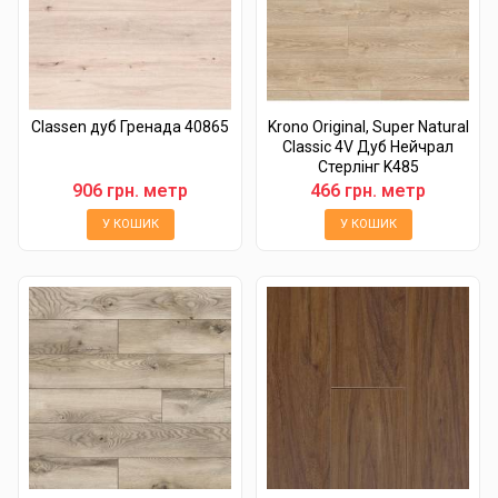
Classen дуб Гренада 40865
Krono Original, Super Natural
Classic 4V Дуб Нейчрал
Стерлінг K485
906 грн. метр
466 грн. метр
У КОШИК
У КОШИК