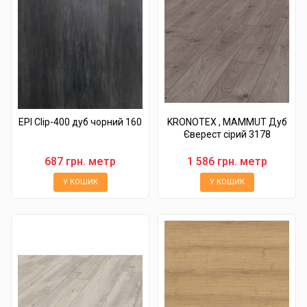
EPI Clip-400 дуб чорний 160
KRONOTEX , MAMMUT Дуб
Єверест сірий 3178
687 грн. метр
1 586 грн. метр
У КОШИК
У КОШИК