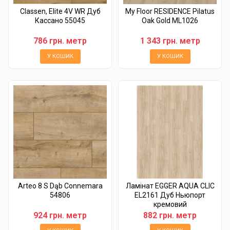
Classen, Elite 4V WR Дуб
My Floor RESIDENCE Pilatus
Кассано 55045
Oak Gold ML1026
786 грн. метр
1 343 грн. метр
У КОШИК
У КОШИК
Arteo 8 S Dąb Connemara
Ламінат EGGER AQUA CLIC
54806
EL2161 Дуб Ньюпорт
кремовий
924 грн. метр
882 грн. метр