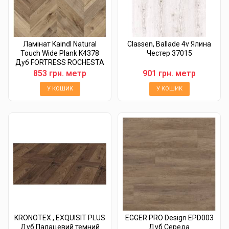
Ламінат Kaindl Natural
Classen, Ballade 4v Ялина
Touch Wide Plank K4378
Честер 37015
Дуб FORTRESS ROCHESTA
853 грн. метр
901 грн. метр
У КОШИК
У КОШИК
KRONOTEX , EXQUISIT PLUS
EGGER PRO Design EPD003
Дуб Палацевий темний
Дуб Середа