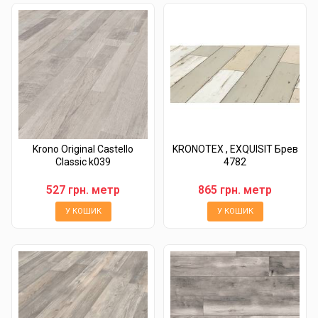
Krono Original Castello
KRONOTEX , EXQUISIT Брев
Classic k039
4782
527 грн. метр
865 грн. метр
У КОШИК
У КОШИК