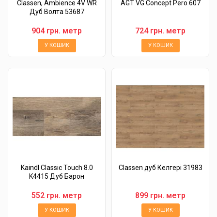
Classen, Ambience 4V WR
AGT VG Concept Pero 607
Дуб Волта 53687
904 грн. метр
724 грн. метр
У КОШИК
У КОШИК
Kaindl Classic Touch 8.0
Classen дуб Келгері 31983
K4415 Дуб Барон
552 грн. метр
899 грн. метр
У КОШИК
У КОШИК