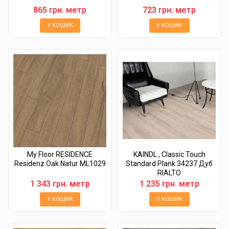
865 грн. метр
723 грн. метр
У КОШИК
У КОШИК
My Floor RESIDENCE
KAINDL , Classic Touch
Residenz Oak Natur ML1029
Standard Plank 34237 Дуб
RIALTO
1 343 грн. метр
1 235 грн. метр
У КОШИК
У КОШИК