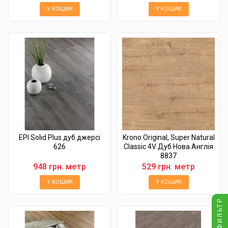
У КОШИК
У КОШИК
EPI Solid Plus дуб джерсі
Krono Original, Super Natural
626
Classic 4V Дуб Нова Англія
8837
948 грн. метр
529 грн. метр
У КОШИК
У КОШИК
ФИЛЬТР