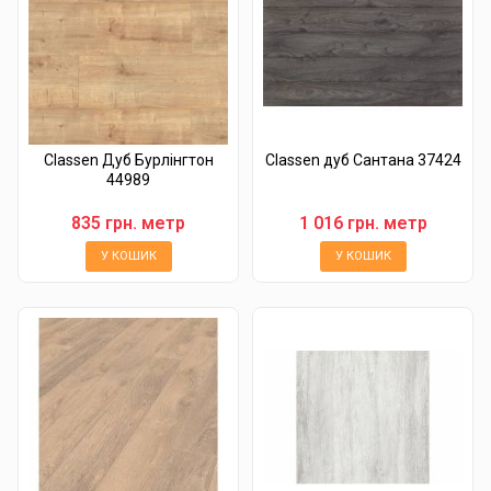
Classen Дуб Бурлінгтон
Classen дуб Сантана 37424
44989
835 грн. метр
1 016 грн. метр
У КОШИК
У КОШИК