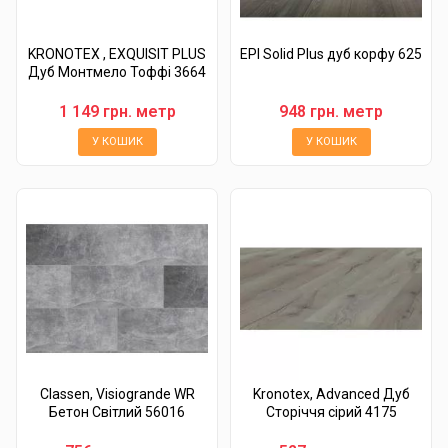
KRONOTEX , EXQUISIT PLUS
EPI Solid Plus дуб корфу 625
Дуб Монтмело Тоффі 3664
1 149 грн. метр
948 грн. метр
У КОШИК
У КОШИК
Classen, Visiogrande WR
Kronotex, Advanced Дуб
Бетон Світлий 56016
Сторіччя сірий 4175