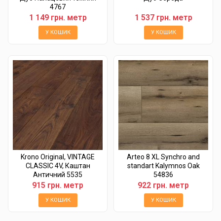
4767
1 149 грн. метр
1 537 грн. метр
У КОШИК
У КОШИК
Krono Original, VINTAGE
Arteo 8 XL Synchro and
CLASSIC 4V, Каштан
standart Kalymnos Oak
Античний 5535
54836
915 грн. метр
922 грн. метр
У КОШИК
У КОШИК