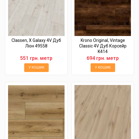
Classen, Х Galaxy 4V Дуб
Krono Original, Vintage
Ліон 49558
Classic 4V Дуб Корсейр
K414
551 грн. метр
694 грн. метр
У КОШИК
У КОШИК