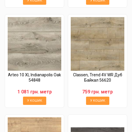
У КОШИК
У КОШИК
Arteo 10 XL Indianapolis Oak
Classen, Trend 4V WR Дуб
54848
Байкал 56620
1 081 грн. метр
759 грн. метр
У КОШИК
У КОШИК