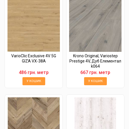
VarioClic Exclusive 4V 5G
Krono Original, Variostep
GIZA VX-38A
Prestige 4V, Дуб Елементал
k064
486 грн. метр
667 грн. метр
У КОШИК
У КОШИК