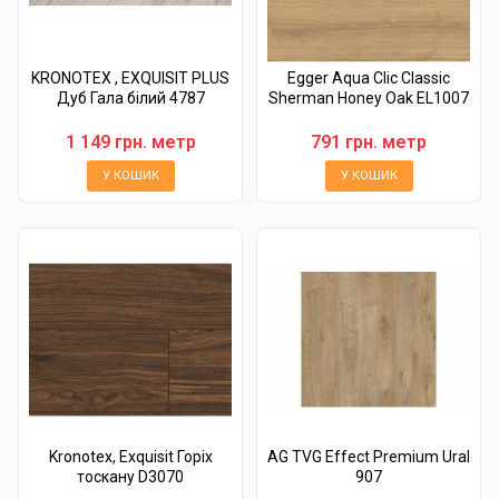
KRONOTEX , EXQUISIT PLUS
Egger Aqua Clic Classic
Дуб Гала білий 4787
Sherman Honey Oak EL1007
1 149 грн. метр
791 грн. метр
У КОШИК
У КОШИК
Kronotex, Exquisit Горіх
AG TVG Effect Premium Ural
тоскану D3070
907