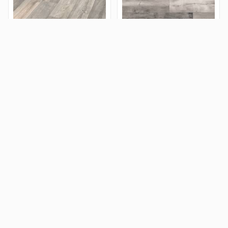
Krono Original, Castello
Krono Original, Vintage
Урбан легенд 8812
Classic 4V Дуб Блеквотер
K413
529 грн. метр
694 грн. метр
У КОШИК
У КОШИК
Kronotex ROBUSTO Oak rip
Classen Нью-Йорк 41046