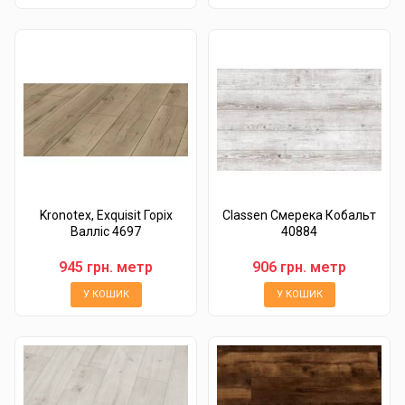
Kronotex, Exquisit Горіх
Classen Смерека Кобальт
Валліс 4697
40884
945 грн. метр
906 грн. метр
У КОШИК
У КОШИК