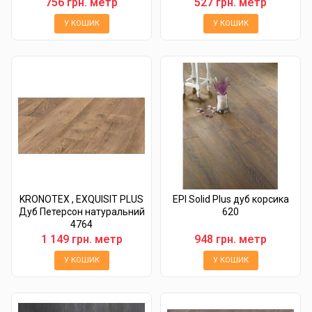
756 грн. метр
527 грн. метр
У КОШИК
У КОШИК
KRONOTEX , EXQUISIT PLUS
EPI Solid Plus дуб корсика
Дуб Петерсон натуральний
620
4764
1 149 грн. метр
948 грн. метр
У КОШИК
У КОШИК