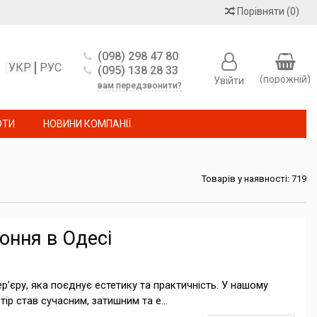
Порівняти
(
0
)
(098) 298 47 80
УКР
РУС
(095) 138 28 33
(порожній)
Увійти
вам передзвонити?
ОТИ
НОВИНИ КОМПАНІЇ
Товарів у наявності: 719
коння в Одесі
р’єру, яка поєднує естетику та практичність. У нашому
ір став сучасним, затишним та е...