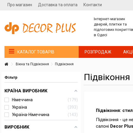
Про магазин
Доставка та оплата
Контакти
Інтернет-магазин
дверей, плитки та
підлогових покритті
в Одесі
РОЗПРОДАЖ
АКЦІ
КАТАЛОГ ТОВАРІВ
Вікна та Підвіконня
Підвіконня
Підвіконня
Фільтр
КРАЇНА ВИРОБНИК
Німеччина
179
Україна
393
Підвіконня: сти
Україна-Німеччина
143
Підвіконня - це н
салоні
Decor Plu
ВИРОБНИК