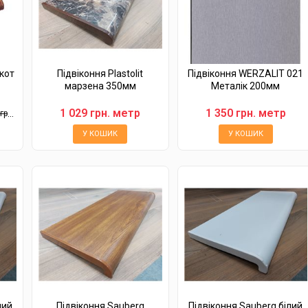
кот
Підвіконня Plastolit
Підвіконня WERZALIT 021
марзена 350мм
Металік 200мм
1 029 грн. метр
1 350 грн. метр
рн.
У КОШИК
У КОШИК
лий
Підвіконня Sauberg
Підвіконня Sauberg білий