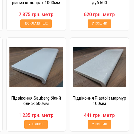
різних кольорах 1000мм
дуб 500
7 875 грн. метр
620 грн. метр
ДОКЛАДНІШЕ
У КОШИК
Підвіконня Sauberg білий
Підвіконня Plastolit мармур
блиск 500мм
100мм
1 235 грн. метр
441 грн. метр
У КОШИК
У КОШИК