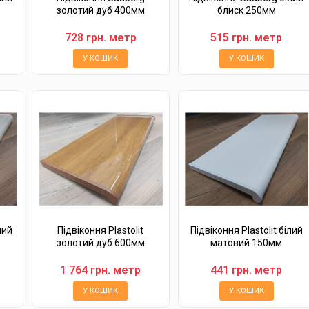
золотий дуб 400мм
блиск 250мм
728 грн. метр
515 грн. метр
У КОШИК
У КОШИК
лий
Підвіконня Plastolit
Підвіконня Plastolit білий
золотий дуб 600мм
матовий 150мм
1 764 грн. метр
441 грн. метр
У КОШИК
У КОШИК