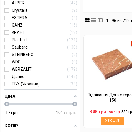
ALBER
42
Crystalit
9
ESTERA
9
1 - 96 из 719
GANZ
15
KRAFT
18
Plastolit
121
Sauberg
130
STEINBERG
9
WDS
9
WERZALIT
179
Данке
145
ПВХ (Украина)
33
Підвіконня Данке тера
ЦІНА
150
348 грн. метр
580 гр
17
грн.
10175
грн.
У КОШИК
КОЛІР