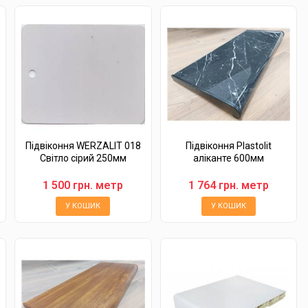
Підвіконня WERZALIT 018
Підвіконня Plastolit
Світло сірий 250мм
аліканте 600мм
1 500 грн. метр
1 764 грн. метр
У КОШИК
У КОШИК