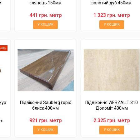
м
глянець 150мм
золотий дуб 450мм
441 грн. метр
1 323 грн. метр
У КОШИК
У КОШИК
-40%
мур
Підвіконня Sauberg горіх
Підвіконня WERZALIT 310
блиск 400мм
Доломіт 400мм
921 грн. метр
2 325 грн. метр
н.
У КОШИК
У КОШИК