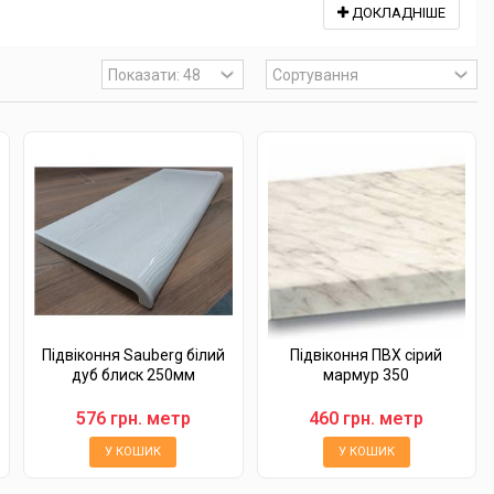
ДОКЛАДНІШЕ
Підвіконня Sauberg білий
Підвіконня ПВХ сірий
дуб блиск 250мм
мармур 350
576 грн. метр
460 грн. метр
У КОШИК
У КОШИК