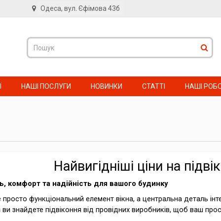
Одеса, вул. Єфімова 43б
в
Ї
НАШІ ПОСЛУГИ
НОВИНКИ
СТАТТІ
НАШІ РОБ
Найвигідніші ціни на підві
ль, комфорт та надійність для вашого будинку
е просто функціональний елемент вікна, а центральна деталь інте
s
ви знайдете підвіконня від провідних виробників, щоб ваш прост