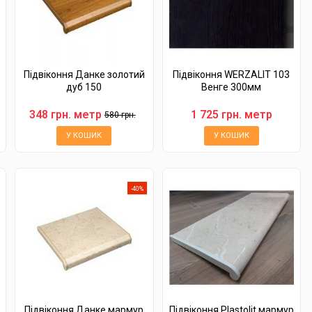
Підвіконня Данке золотий
Підвіконня WERZALIT 103
дуб 150
Венге 300мм
348 грн. метр
1 725 грн. метр
580 грн.
У КОШИК
У КОШИК
-40%
Підвіконня Данке мармур
Підвіконня Plastolit мармур