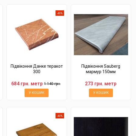
-40%
Підвіконня Данке теракот
Підвіконня Sauberg
300
мармур 150мм
684 грн. метр
273 грн. метр
1 140 грн.
У КОШИК
У КОШИК
-40%