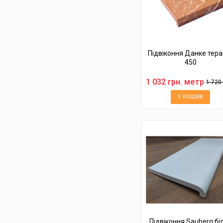
Підвіконня Данке тера
450
1 032 грн. метр
1 720 г
У КОШИК
Підвіконня Sauberg бі