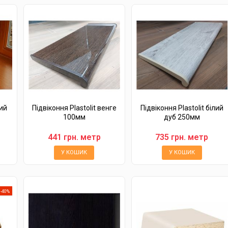
ий
Підвіконня Plastolit венге
Підвіконня Plastolit білий
100мм
дуб 250мм
441 грн. метр
735 грн. метр
У КОШИК
У КОШИК
-40%