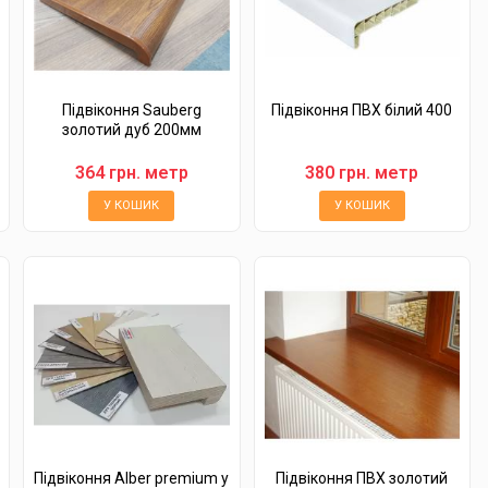
Підвіконня Sauberg
Підвіконня ПВХ білий 400
золотий дуб 200мм
364 грн. метр
380 грн. метр
У КОШИК
У КОШИК
Підвіконня Alber premium у
Підвіконня ПВХ золотий