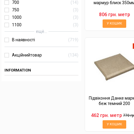
700
14
мармур блиск 350м
750
3
806 грн. метр
1000
3
У КОШИК
1100
3
ещё...
В наявності
719
Акційнийтовар
134
INFORMATION
Підвіконня Данке мар
беж темний 200
462 грн. метр
770 гр
У КОШИК