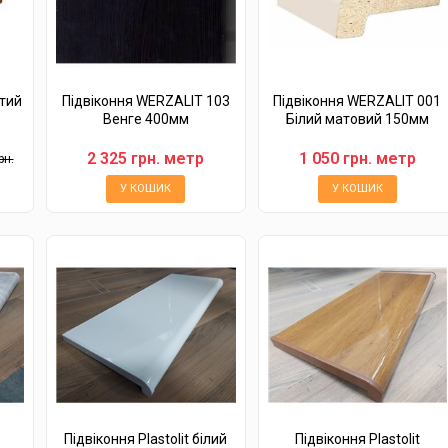
тий
Підвіконня WERZALIT 103
Підвіконня WERZALIT 001
Венге 400мм
Білий матовий 150мм
2 325 грн. метр
1 050 грн. метр
рн.
У КОШИК
У КОШИК
Підвіконня Plastolit білий
Підвіконня Plastolit