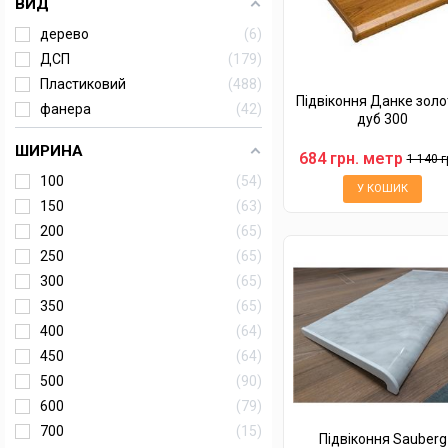
ВИД
дерево
6
ДСП
179
Пластиковий
488
Підвіконня Данке золо
фанера
42
дуб 300
ШИРИНА
684 грн. метр
1 140 г
100
54
У КОШИК
150
63
200
65
250
65
300
65
350
65
400
64
450
64
500
90
600
79
700
15
Підвіконня Sauberg