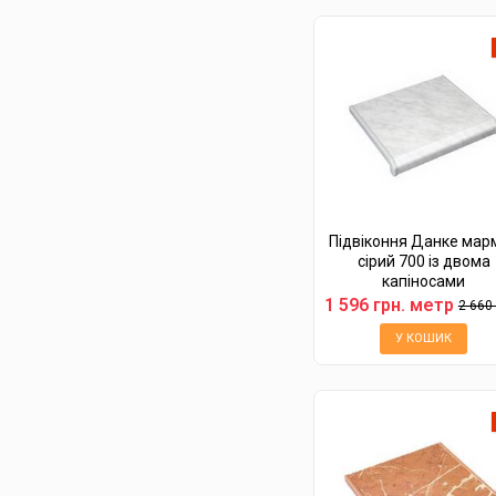
Підвіконня Данке мар
сірий 700 із двома
капіносами
1 596 грн. метр
2 660 г
У КОШИК