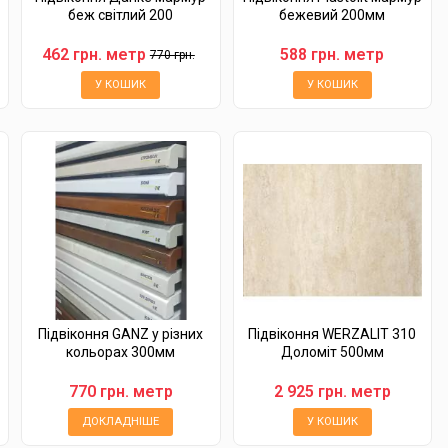
беж світлий 200
бежевий 200мм
462 грн. метр
588 грн. метр
770 грн.
У КОШИК
У КОШИК
Підвіконня GANZ у різних
Підвіконня WERZALIT 310
кольорах 300мм
Доломіт 500мм
770 грн. метр
2 925 грн. метр
ДОКЛАДНІШЕ
У КОШИК