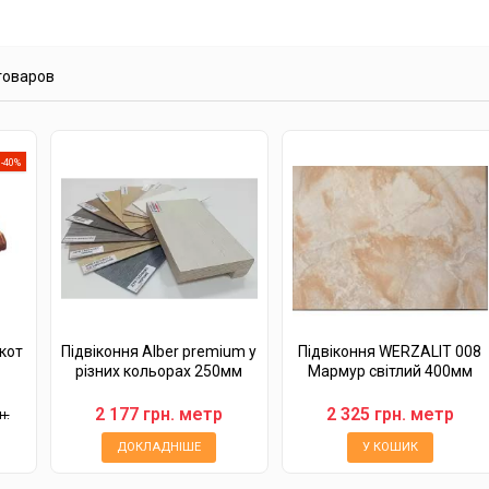
 товаров
-40%
кот
Підвіконня Alber premium у
Підвіконня WERZALIT 008
різних кольорах 250мм
Мармур світлий 400мм
2 177 грн. метр
2 325 грн. метр
н.
ДОКЛАДНІШЕ
У КОШИК