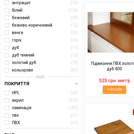
антрацит
10
білий
136
бежевий
59
бежево-коричневий
12
венге
35
горіх
20
дуб
11
дуб темний
10
золотий дуб
75
Підвіконня ПВХ золот
дуб 400
кольорове
87
ещё...
525 грн. метр
ПОКРИТТЯ
У КОШИК
HPL
42
акрил
410
ламінація
185
пвх
31
ПВХ
47