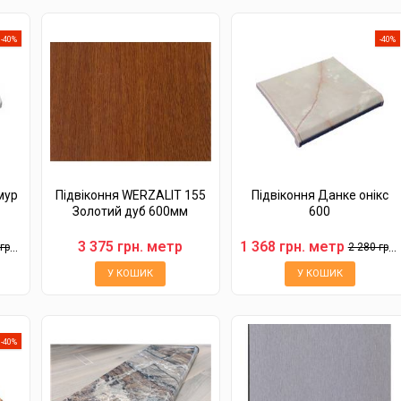
-40%
-40%
мур
Підвіконня WERZALIT 155
Підвіконня Данке онікс
Золотий дуб 600мм
600
3 375 грн. метр
1 368 грн. метр
рн.
2 280 грн.
У КОШИК
У КОШИК
-40%