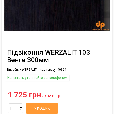
Підвіконня WERZALIT 103
Венге 300мм
Виробник
WERZALIT
код товару:
40364
Наявність уточнюйте за телефоном
1 725 грн.
/ метр
У КОШИК