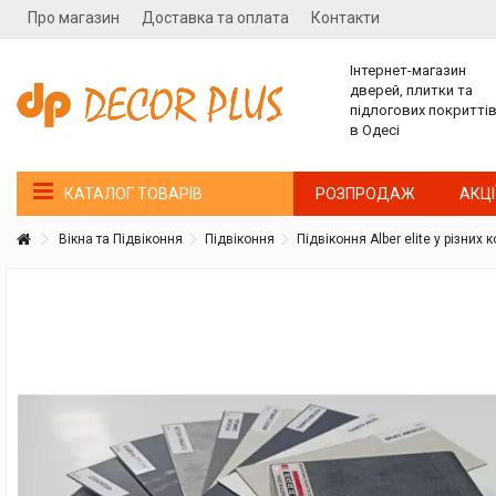
Про магазин
Доставка та оплата
Контакти
Інтернет-магазин
дверей, плитки та
підлогових покритті
в Одесі
РОЗПРОДАЖ
АКЦІ
КАТАЛОГ ТОВАРІВ
Вікна та Підвіконня
Підвіконня
Підвіконня Alber elite у різних
Покупатель