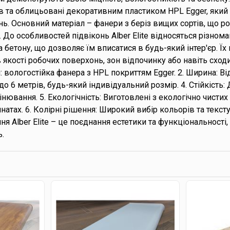
в та облицьовані декоративним пластиком HPL Egger, який 
. Основний матеріал – фанери з беріз вищих сортів, що р
До особливостей підвіконь Alber Elite відносяться різноман
 бетону, що дозволяє їм вписатися в будь-який інтер'єр. 
 в якості робочих поверхонь, зон відпочинку або навіть сходи
л: вологостійка фанера з HPL покриттям Egger. 2. Ширина: Ві
о 6 метрів, будь-який індивідуальний розмір. 4. Стійкість:
ювання. 5. Екологічність: Виготовлені з екологічно чистих 
натах. 6. Колірні рішення: Широкий вибір кольорів та тексту
ня Alber Elite – це поєднання естетики та функціональності,
ь.