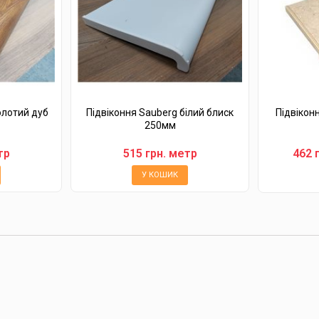
олотий дуб
Підвіконня Sauberg білий блиск
Підвікон
250мм
тр
515 грн. метр
462 
У КОШИК