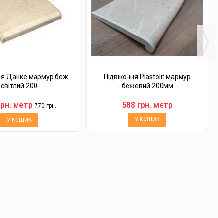
ня Данке мармур беж
Підвіконня Plastolit мармур
світлий 200
бежевий 200мм
грн. метр
588 грн. метр
770 грн.
У КОШИК
У КОШИК