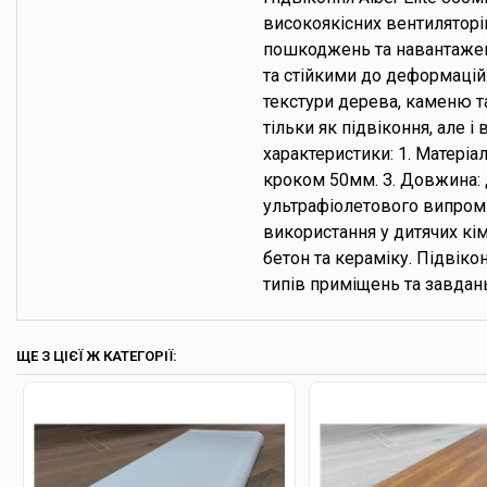
високоякісних вентиляторі
пошкоджень та навантажень
та стійкими до деформацій. 
текстури дерева, каменю та
тільки як підвіконня, але і
характеристики: 1. Матеріа
кроком 50мм. 3. Довжина: д
ультрафіолетового випромін
використання у дитячих кім
бетон та кераміку. Підвікон
типів приміщень та завдан
ЩЕ З ЦІЄЇ Ж КАТЕГОРІЇ: