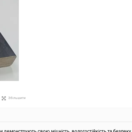
Збільшити
мм демонструють свою міцність, вологостійкість та безпеку