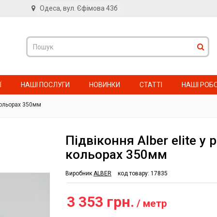
Одеса, вул. Єфімова 43б
в
Ї
НАШІ ПОСЛУГИ
НОВИНКИ
СТАТТІ
НАШІ РОБ
 кольорах 350мм
Підвіконня Alber elite у 
кольорах 350мм
Виробник
ALBER
код товару:
17835
3 353 грн.
/ метр