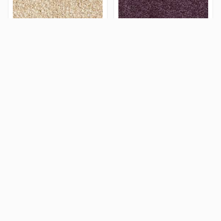
Ковролін AW Madeleine 30
Ковролін AW Eleanor 19 City
Simple Life
Life
1 260 грн.
980 грн.
У КОШИК
У КОШИК
Ковролін AW Louise 38
Ковролін AW Anais 45