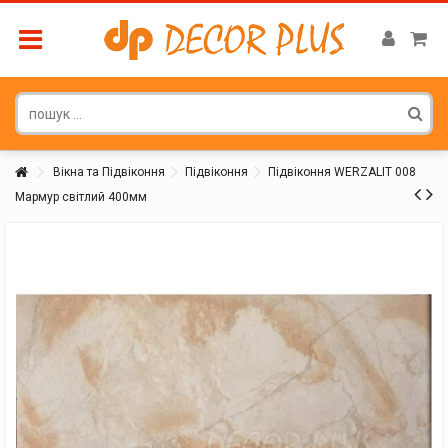
Вікна та Підвіконня
Підвіконня
Підвіконня WERZALIT 008
Мармур світлий 400мм
Покупатель