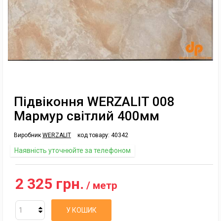
Підвіконня WERZALIT 008
Мармур світлий 400мм
Виробник
WERZALIT
код товару:
40342
Наявність уточнюйте за телефоном
2 325 грн.
/ метр
У КОШИК