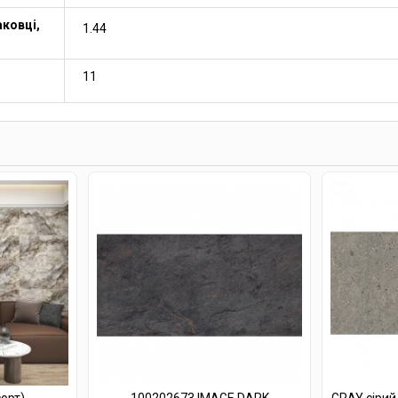
ковці,
1.44
11