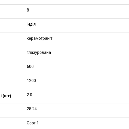
8
Індія
керамограніт
глазурована
600
1200
2.0
і (шт)
28.24
Сорт 1