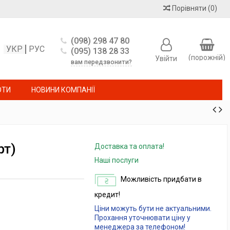
Порівняти
(
0
)
(098) 298 47 80
УКР
РУС
(095) 138 28 33
(порожній)
Увійти
вам передзвонити?
ОТИ
НОВИНИ КОМПАНІЇ
рт)
Доставка та оплата!
Наші послуги
Можливість придбати в
кредит!
Ціни можуть бути не актуальними.
Прохання уточнювати ціну у
менеджера за телефоном!