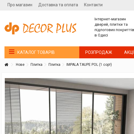
Про магазин
Доставка та оплата
Контакти
Інтернет-магазин
дверей, плитки та
підлогових покритті
в Одесі
РОЗПРОДАЖ
АКЦІ
КАТАЛОГ ТОВАРІВ
Нове
Плитка
Плитка
IMPALA TAUPE POL (1 сорт)
Покупатель