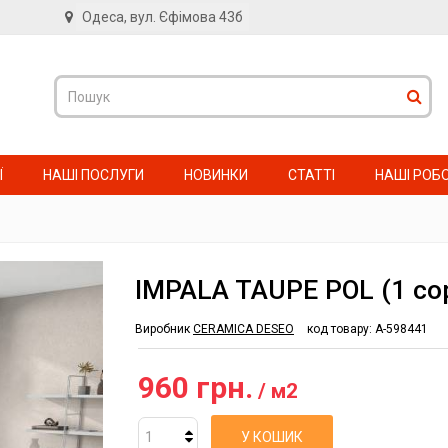
Одеса, вул. Єфімова 43б
в
Ї
НАШІ ПОСЛУГИ
НОВИНКИ
СТАТТІ
НАШІ РОБ
IMPALA TAUPE POL (1 со
Виробник
CERAMICA DESEO
код товару:
A-598441
960 грн.
/ м2
У КОШИК