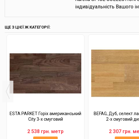
індивідуальність Вашого і
ЩЕ З ЦІЄЇ Ж КАТЕГОРІЇ:
ESTA PARKET Горіх американський
BEFAG, Дуб, селект ла
City 3-х смуговий
2-х смуговий д
2 538 грн. метр
2 307 грн. м