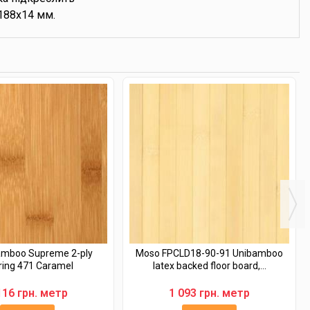
188х14 мм.
mboo Supreme 2-ply
Moso FPCLD18-90-91 Unibamboo
ring 471 Caramel
latex backed floor board,...
116 грн. метр
1 093 грн. метр