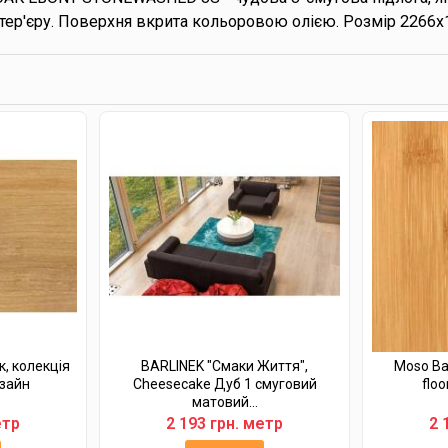
нтер'єру. Поверхня вкрита кольоровою олією. Розмір 2266х
к, колекція
BARLINEK "Смаки Життя",
Moso Ba
изайн
Cheesecake Дуб 1 смуговий
floo
матовий...
етр
2 193 грн. метр
2 