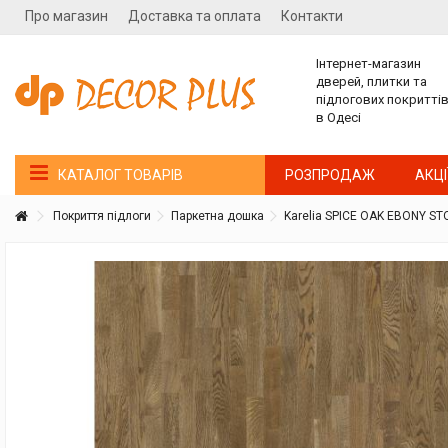
Про магазин
Доставка та оплата
Контакти
Інтернет-магазин
дверей, плитки та
підлогових покритті
в Одесі
РОЗПРОДАЖ
АКЦІ
КАТАЛОГ ТОВАРІВ
Покриття підлоги
Паркетна дошка
Karelia SPICE OAK EBONY S
Покупатель