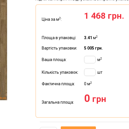
1 468 грн.
2
Ціна за м
:
2
Площа в упаковці:
3.41
м
Вартість упаковки:
5 005 грн.
2
Ваша площа:
м
Кількість упаковок:
шт
2
Фактична площа:
0
м
0
грн
Загальна площа: