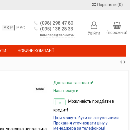
Порівняти
(
0
)
(098) 298 47 80
УКР
РУС
(095) 138 28 33
(порожній)
Увійти
вам передзвонити?
ОТИ
НОВИНИ КОМПАНІЇ
Доставка та оплата!
Наші послуги
Можливість придбати в
кредит!
Ціни можуть бути не актуальними.
Прохання уточнювати ціну у
менеджера за телефоном!
ок, упаковка неподільна