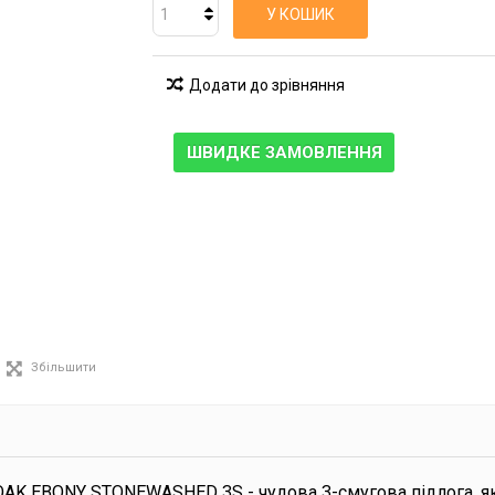
У КОШИК
Додати до зрівняння
ШВИДКЕ ЗАМОВЛЕННЯ
Збільшити
OAK EBONY STONEWASHED 3S - чудова 3-смугова підлога, я