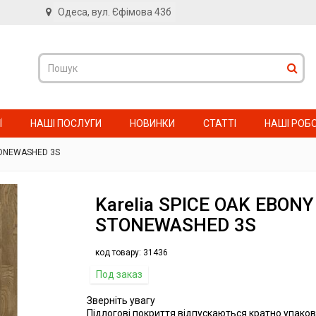
Одеса, вул. Єфімова 43б
в
Ї
НАШІ ПОСЛУГИ
НОВИНКИ
СТАТТІ
НАШІ РОБ
TONEWASHED 3S
Karelia SPICE OAK EBONY
STONEWASHED 3S
код товару:
31436
Под заказ
Зверніть увагу
Підлогові покриття відпускаються кратно упаков