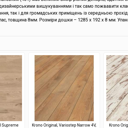
дизайнерськими вишукуваннями і так само пожвавити класи
ня, так і для громадських приміщень із середньою прохід
ас, товщина 8мм. Розміри дошки – 1285 х 192 х 8 мм. Упако
al Supreme
Krono Original, Variostep Narrow 4V,
Krono Orig