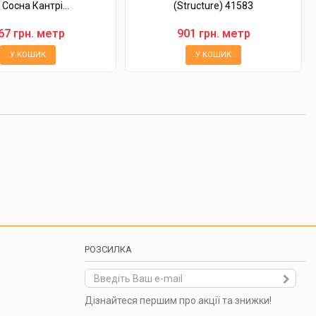
 Сосна Кантрі...
(Structure) 41583
67 грн. метр
901 грн. метр
У КОШИК
У КОШИК
РОЗСИЛКА
Дізнайтеся першим про акції та знижки!