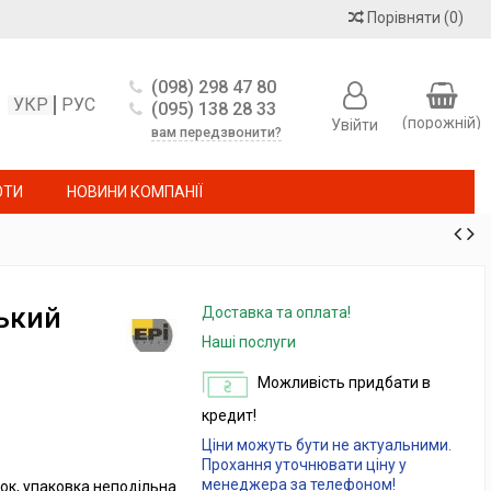
Порівняти
(
0
)
(098) 298 47 80
УКР
РУС
(095) 138 28 33
(порожній)
Увійти
вам передзвонити?
ОТИ
НОВИНИ КОМПАНІЇ
ський
Доставка та оплата!
Наші послуги
Можливість придбати в
кредит!
Ціни можуть бути не актуальними.
Прохання уточнювати ціну у
менеджера за телефоном!
ок, упаковка неподільна