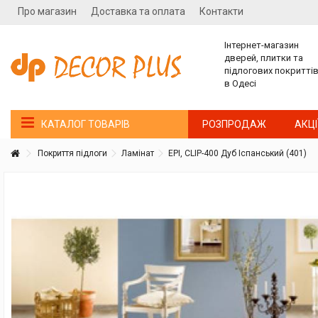
Про магазин
Доставка та оплата
Контакти
Інтернет-магазин
дверей, плитки та
підлогових покритті
в Одесі
РОЗПРОДАЖ
АКЦІ
КАТАЛОГ ТОВАРІВ
Покриття підлоги
Ламінат
EPI, CLIP-400 Дуб Іспанський (401)
Покупатель