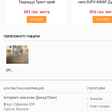
Терраццо Трієст сірий
vario SUPV-K406P Дуб
683 грн. метр
856 грн. ме
У КОШИК
У КОШИК
ПЕРЕГЛЯНУТІ ТОВАРИ
EPI,...
КОНТАКТНА ІНФОРМАЦИЯ
ПОКУПЦЯМ
Інтернет-магазин Декор Плюс
Знижки
вул.
Єфімова 43б
Нові товари
Одеса, Україна