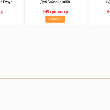
 Еурус...
Дуб Байсайд k058
4V,
тр
549 грн. метр
6
У КОШИК