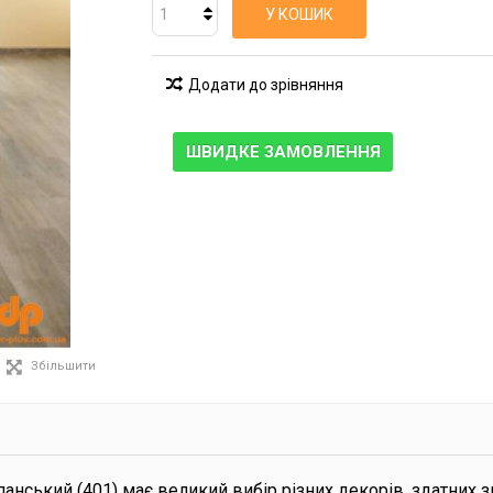
У КОШИК
Додати до зрівняння
ШВИДКЕ ЗАМОВЛЕННЯ
Збільшити
спанський (401) має великий вибір різних декорів, здатних 