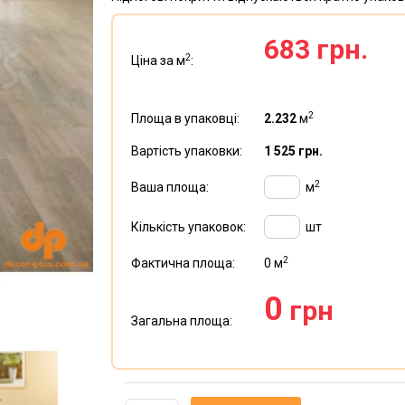
683 грн.
2
Ціна за м
:
2
Площа в упаковці:
2.232
м
Вартість упаковки:
1 525 грн.
2
Ваша площа:
м
Кількість упаковок:
шт
2
Фактична площа:
0
м
0
грн
Загальна площа: