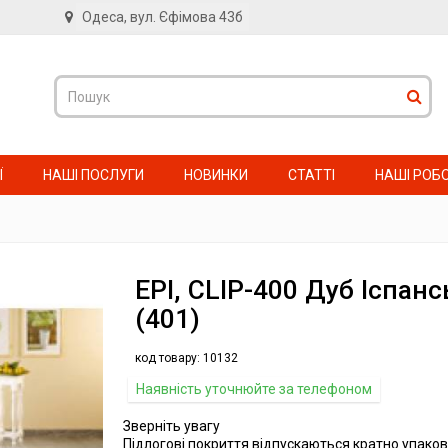
Одеса, вул. Єфімова 43б
в
Ї
НАШІ ПОСЛУГИ
НОВИНКИ
СТАТТІ
НАШІ РОБ
EPI, CLIP-400 Дуб Іспан
(401)
код товару:
10132
Наявність уточнюйте за телефоном
Зверніть увагу
Підлогові покриття відпускаються кратно упаков