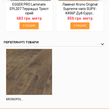
EGGER PRO Laminate
Ламінат Krono Original
EPL207 Терраццо Трієст
Supreme vario SUPV-
сірий
K406P Дуб Еурус...
683 грн. метр
856 грн. метр
У КОШИК
У КОШИК
ПЕРЕГЛЯНУТІ ТОВАРИ
KRONOPOL...