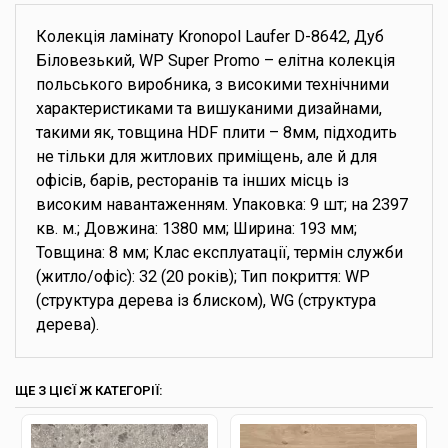
Колекція ламінату Kronopol Laufer D-8642, Дуб
Біловезький, WP Super Promo – елітна колекція
польського виробника, з високими технічними
характеристиками та вишуканими дизайнами,
такими як, товщина HDF плити – 8мм, підходить
не тільки для житлових приміщень, але й для
офісів, барів, ресторанів та інших місць із
високим навантаженням. Упаковка: 9 шт; на 2397
кв. м.; Довжина: 1380 мм; Ширина: 193 мм;
Товщина: 8 мм; Клас експлуатації, термін служби
(житло/офіс): 32 (20 років); Тип покриття: WP
(структура дерева із блиском), WG (структура
дерева).
ЩЕ З ЦІЄЇ Ж КАТЕГОРІЇ: