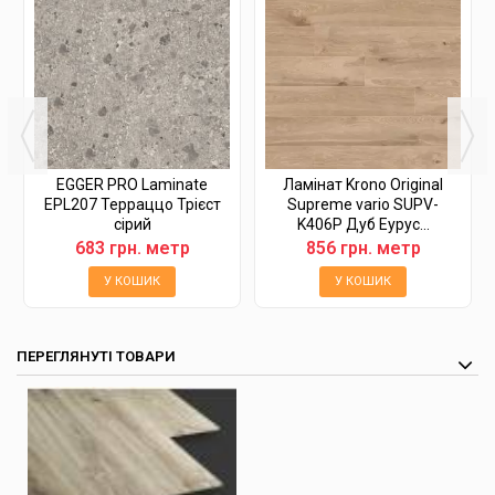
EGGER PRO Laminate
Ламінат Krono Original
EPL207 Терраццо Трієст
Supreme vario SUPV-
сірий
K406P Дуб Еурус...
683 грн. метр
856 грн. метр
У КОШИК
У КОШИК
ПЕРЕГЛЯНУТІ ТОВАРИ