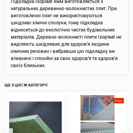
Підкладка Isoplaat 4мм виготовляється з
натуральних деревинно-волокнистих плит. При
виготовленні плит не використовуються
шкідливі хімічні сполуки, тому підкладка
відноситься до екологічно чистих будівельних
матеріалів. Деревно-волокнисті плити Isoplaat не
виділяють шкідливих для здоров'я людини
хімічних речовин і вибравши цю підкладку ви
впевнені і спокійні за своє здоров'я та здоров'я
своїх близьких.
ЩЕ З ЦІЄЇ Ж КАТЕГОРІЇ:
-4 грн.