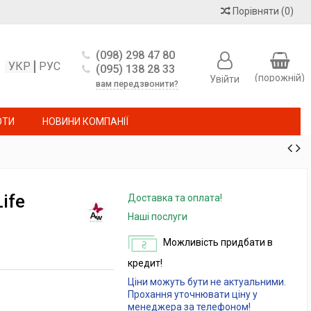
Порівняти
(
0
)
(098) 298 47 80
УКР
РУС
(095) 138 28 33
(порожній)
Увійти
вам передзвонити?
ОТИ
НОВИНИ КОМПАНІЇ
ife
Доставка та оплата!
Наші послуги
Можливість придбати в
кредит!
Ціни можуть бути не актуальними.
Прохання уточнювати ціну у
менеджера за телефоном!