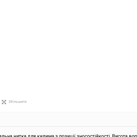
Збільшити
альна нитка для килима з позиції зносостійкості. Висота вор