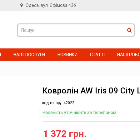
Одеса, вул. Єфімова 43б
в
Ї
НАШІ ПОСЛУГИ
НОВИНКИ
СТАТТІ
НАШІ РОБ
Ковролін AW Iris 09 City L
код товару:
42022
Наявність уточнюйте за телефоном
1 372 грн.