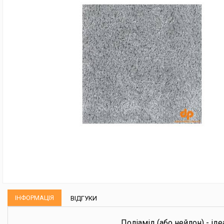
ІНФОРМАЦІЯ
ВІДГУКИ
Поліамід (або нейлон) - іде