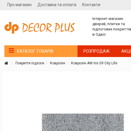
Про магазин
Доставка та оплата
Контакти
Інтернет-магазин
дверей, плитки та
підлогових покритті
в Одесі
РОЗПРОДАЖ
АКЦІ
КАТАЛОГ ТОВАРІВ
Покриття підлоги
Ковролін
Ковролін AW Iris 09 City Life
Покупатель