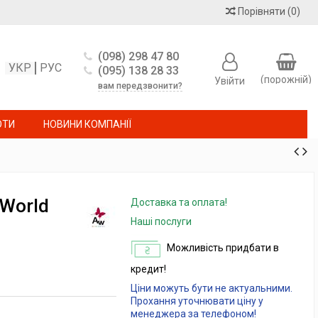
Порівняти
(
0
)
(098) 298 47 80
УКР
РУС
(095) 138 28 33
(порожній)
Увійти
вам передзвонити?
ОТИ
НОВИНИ КОМПАНІЇ
 World
Доставка та оплата!
Наші послуги
Можливість придбати в
кредит!
Ціни можуть бути не актуальними.
Прохання уточнювати ціну у
менеджера за телефоном!