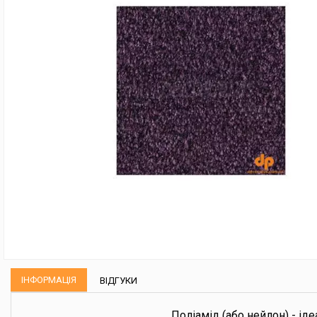
ІНФОРМАЦІЯ
ВІДГУКИ
Поліамід (або нейлон) - іде