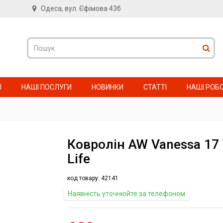
Одеса, вул. Єфімова 43б
в
Ї
НАШІ ПОСЛУГИ
НОВИНКИ
СТАТТІ
НАШІ РОБ
Ковролін AW Vanessa 17
Life
код товару:
42141
Наявність уточнюйте за телефоном