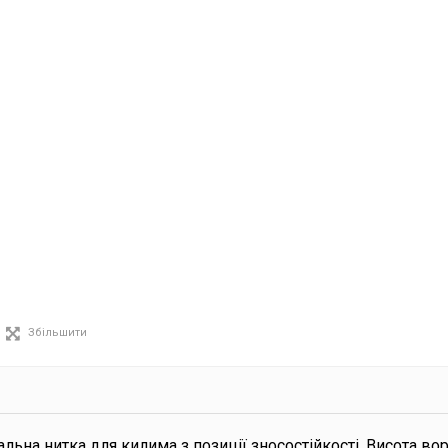
Збільшити
альна нитка для килима з позиції зносостійкості. Висота вор