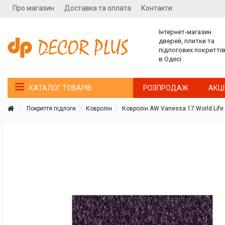
Про магазин
Доставка та оплата
Контакти
Інтернет-магазин
дверей, плитки та
підлогових покритті
в Одесі
РОЗПРОДАЖ
АКЦІ
КАТАЛОГ ТОВАРІВ
Покриття підлоги
Ковролін
Ковролін AW Vanessa 17 World Life
Покупатель