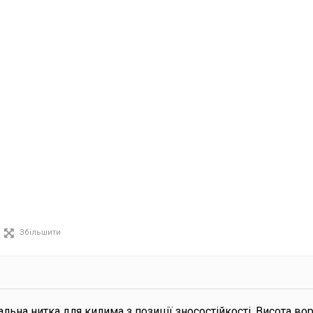
Збільшити
альна нитка для килима з позиції зносостійкості. Висота вор