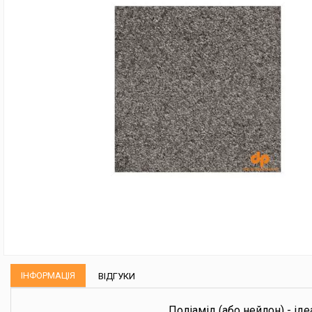
ІНФОРМАЦІЯ
ВІДГУКИ
Поліамід (або нейлон) - іде