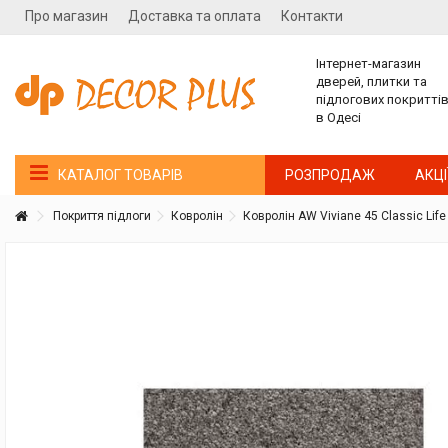
Про магазин
Доставка та оплата
Контакти
Інтернет-магазин
дверей, плитки та
підлогових покритті
в Одесі
РОЗПРОДАЖ
АКЦІ
КАТАЛОГ ТОВАРІВ
Покриття підлоги
Ковролін
Ковролін AW Viviane 45 Classic Life
Покупатель