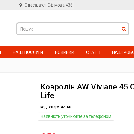
Одеса, вул. Єфімова 43б
в
Ї
НАШІ ПОСЛУГИ
НОВИНКИ
СТАТТІ
НАШІ РОБ
Ковролін AW Viviane 45 C
Life
код товару:
42160
Наявність уточнюйте за телефоном