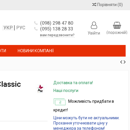
Порівняти
(
0
)
(098) 298 47 80
УКР
РУС
(095) 138 28 33
(порожній)
Увійти
вам передзвонити?
ОТИ
НОВИНИ КОМПАНІЇ
lassic
Доставка та оплата!
Наші послуги
Можливість придбати в
кредит!
Ціни можуть бути не актуальними.
Прохання уточнювати ціну у
менеджера за телефоном!