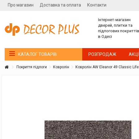
Про магазин
Доставка та оплата
Контакти
Інтернет-магазин
дверей, плитки та
підлогових покритті
в Одесі
РОЗПРОДАЖ
АКЦІ
КАТАЛОГ ТОВАРІВ
Покриття підлоги
Ковролін
Ковролін AW Eleanor 49 Classic Life
Покупатель