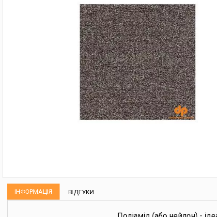
ІНФОРМАЦІЯ
ВІДГУКИ
Поліамід (або нейлон) - іде