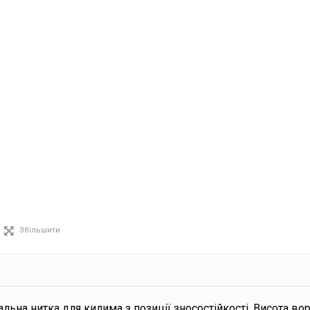
Збільшити
альна нитка для килима з позиції зносостійкості. Висота вор