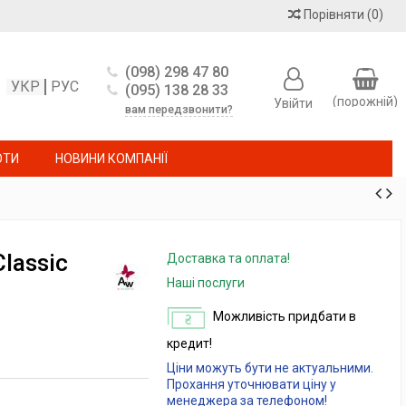
Порівняти
(
0
)
(098) 298 47 80
УКР
РУС
(095) 138 28 33
(порожній)
Увійти
вам передзвонити?
ОТИ
НОВИНИ КОМПАНІЇ
lassic
Доставка та оплата!
Наші послуги
Можливість придбати в
кредит!
Ціни можуть бути не актуальними.
Прохання уточнювати ціну у
менеджера за телефоном!