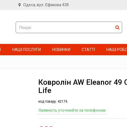
Одеса, вул. Єфімова 43б
в
Ї
НАШІ ПОСЛУГИ
НОВИНКИ
СТАТТІ
НАШІ РОБ
Ковролін AW Eleanor 49 C
Life
код товару:
42176
Наявність уточнюйте за телефоном