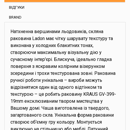
ВІДГУКИ
BRAND
Натхненна вершинами льодовиків, скляна
раковина Ladon має чітку шарувату текстуру та
виконана у холодних блакитних тонах,
створюючи максимальну візуальну дію у
сучасному інтер'єрі. Блискуча, ідеально гладка
поверхня з яскравим колірним візерунком
зсередини і трохи текстурована зовні. Раковина
ручної роботи унікальна – вироби можуть
відрізнятися один від одного відтінком та
текстурою – це робить раковину KRAUS GV-399-
19mm ексклюзивним твором мистецтва у
Вашому домі. Чаша виготовлена із твердого,
загартованого скла. Унікальна форма раковини
створює об'ємну гру кольору. Монтується
виключно на стільницю або меблі. Латунний