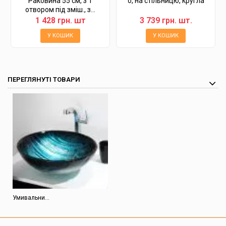
Раковина 55 см, з 1
о, на стільницю, кругла
отвором під зміш., з...
1 428 грн. шт
3 739 грн. шт.
У КОШИК
У КОШИК
ПЕРЕГЛЯНУТІ ТОВАРИ
Умивальни...