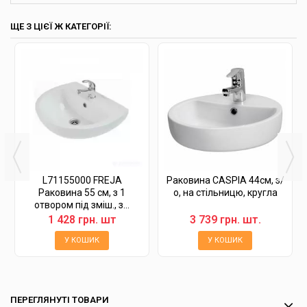
ЩЕ З ЦІЄЇ Ж КАТЕГОРІЇ:
L71155000 FREJA
Раковина CASPIA 44см, з/
Раковина 55 см, з 1
о, на стільницю, кругла
отвором під зміш., з...
1 428 грн. шт
3 739 грн. шт.
У КОШИК
У КОШИК
ПЕРЕГЛЯНУТІ ТОВАРИ