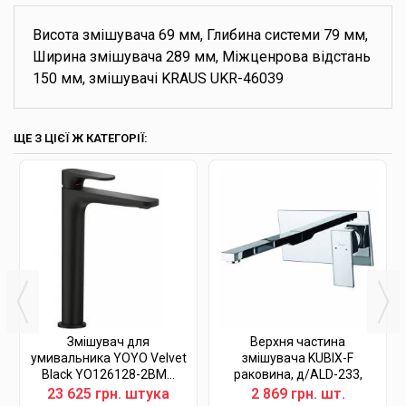
Висота змішувача 69 мм, Глибина системи 79 мм,
Ширина змішувача 289 мм, Міжценрова відстань
150 мм, змішувачі KRAUS UKR-46039
ЩЕ З ЦІЄЇ Ж КАТЕГОРІЇ:
Змішувач для
Верхня частина
умивальника YOYO Velvet
змішувача KUBIX-F
Black YO126128-2BM...
раковина, д/ALD-233,
хром
23 625 грн. штука
2 869 грн. шт.