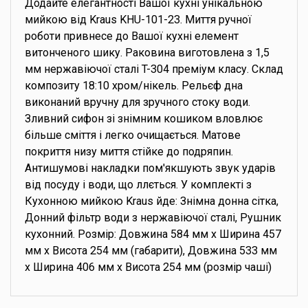
Додайте елегантності Вашої кухні унікальною
мийкою від Kraus KHU-101-23. Миття ручної
роботи привнесе до Вашої кухні елемент
витонченого шику. Раковина виготовлена з 1,5
мм нержавіючої сталі T-304 преміум класу. Склад
композиту 18:10 хром/нікель. Рельєф дна
виконаний вручну для зручного стоку води.
Зливний сифон зі знімним кошиком вловлює
більше сміття і легко очищається. Матове
покриття низу миття стійке до подряпин.
Антишумові накладки пом'якшують звук ударів
від посуду і води, що ллється. У комплекті з
Кухонною мийкою Kraus йде: Знімна донна сітка,
Донний фільтр води з нержавіючої сталі, Рушник
кухонний. Розмір: Довжина 584 мм х Ширина 457
мм х Висота 254 мм (габарити), Довжина 533 мм
х Ширина 406 мм х Висота 254 мм (розмір чаші)