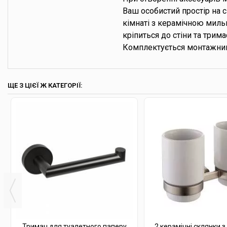
Ваш особистий простір на с
кімнаті з керамічною миль
кріпиться до стіни та трим
Комплектується монтажним
ЩЕ З ЦІЄЇ Ж КАТЕГОРІЇ:
Тримач для туалетного паперу
2 керамічні склянки з