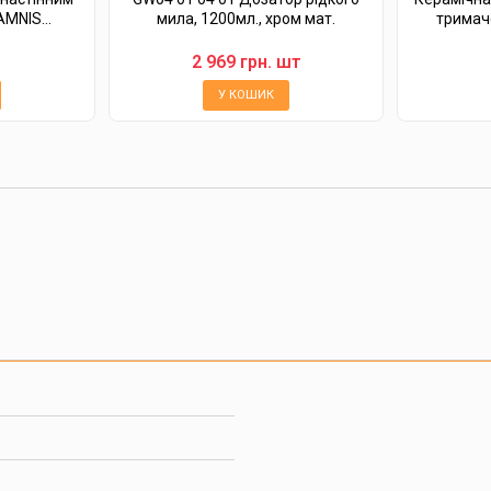
MNIS...
мила, 1200мл., хром мат.
тримач
2 969 грн. шт
У КОШИК