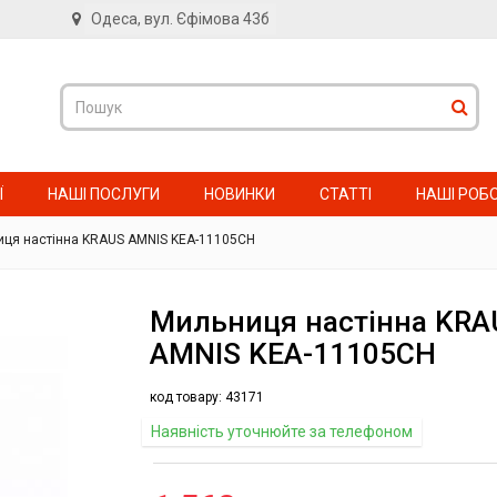
Одеса, вул. Єфімова 43б
в
Ї
НАШІ ПОСЛУГИ
НОВИНКИ
СТАТТІ
НАШІ РОБ
ця настінна KRAUS AMNIS KEA-11105CH
Мильниця настінна KRA
AMNIS KEA-11105CH
код товару:
43171
Наявність уточнюйте за телефоном