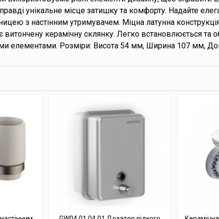
правді унікальне місце затишку та комфорту. Надайте елег
ницею з настінним утримувачем. Міцна латунна конструкц
ає витончену керамічну склянку. Легко встановлюється та о
и елементами. Розміри: Висота 54 мм, Ширина 107 мм, До
 настінним
GW04 01 04 01 Дозатор рідкого
Керамічна