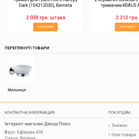
Dark (104212030), Bemeta
тримачем KRAUS A
2 038 грн. штука
2 212 грн.
У КОШИК
У КОШИК
ПЕРЕГЛЯНУТІ ТОВАРИ
Мильниця...
КОНТАКТНА ІНФОРМАЦИЯ
ПОКУПЦЯМ
Інтернет-магазин Декор Плюс
Знижки
вул.
Єфімова 43б
Нові товари
Одеса, Україна