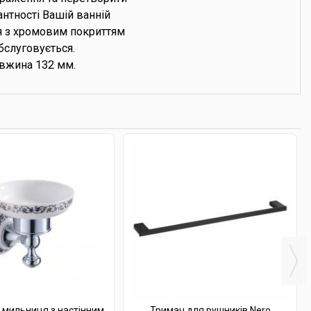
антності Вашій ванній
ія з хромовим покриттям
бслуговується.
вжина 132 мм.
 мильниця з настінним
Тримач для рушників Nero