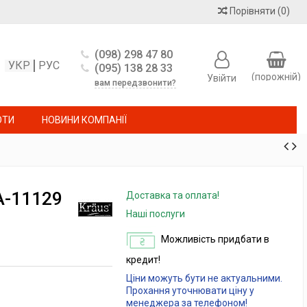
Порівняти
(
0
)
(098) 298 47 80
УКР
РУС
(095) 138 28 33
(порожній)
Увійти
вам передзвонити?
ОТИ
НОВИНИ КОМПАНІЇ
A-11129
Доставка та оплата!
Наші послуги
Можливість придбати в
кредит!
Ціни можуть бути не актуальними.
Прохання уточнювати ціну у
менеджера за телефоном!