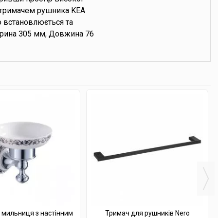
м тримачем рушника KEA
о встановлюється та
ирина 305 мм, Довжина 76
 мильниця з настінним
Тримач для рушників Nero