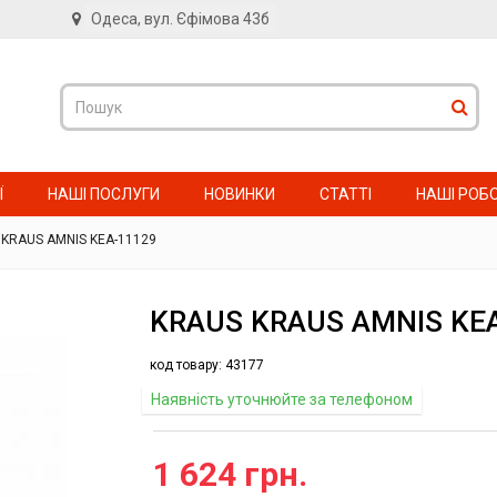
Одеса, вул. Єфімова 43б
в
Ї
НАШІ ПОСЛУГИ
НОВИНКИ
СТАТТІ
НАШІ РОБ
 KRAUS AMNIS KEA-11129
KRAUS KRAUS AMNIS KE
код товару:
43177
Наявність уточнюйте за телефоном
1 624 грн.