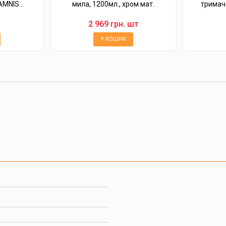
MNIS...
мила, 1200мл., хром мат.
тримач
2 969 грн. шт
У КОШИК