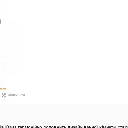
Збільшити
ів Kraus гармонійно доповнить дизайн ванної кімнати, ств