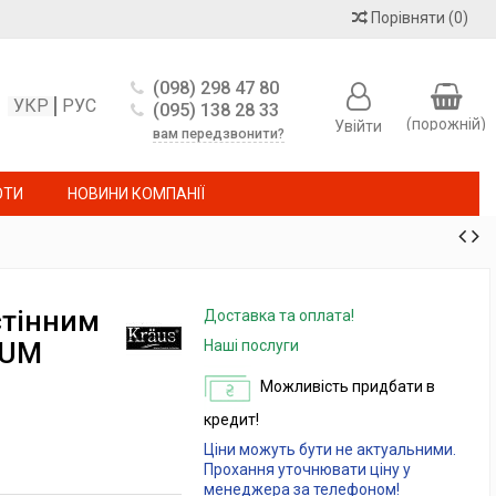
Порівняти
(
0
)
(098) 298 47 80
УКР
РУС
(095) 138 28 33
(порожній)
Увійти
вам передзвонити?
ОТИ
НОВИНИ КОМПАНІЇ
стінним
Доставка та оплата!
IUM
Наші послуги
Можливість придбати в
кредит!
Ціни можуть бути не актуальними.
Прохання уточнювати ціну у
менеджера за телефоном!