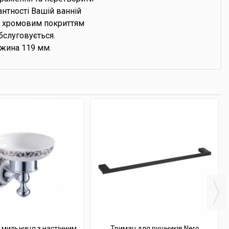
антності Вашій ванній
 з хромовим покриттям
бслуговується.
жина 119 мм.
 мильниця з настінним
Тримач для рушників Nero