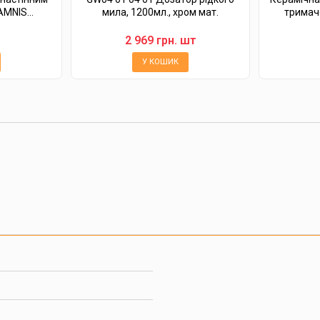
MNIS...
мила, 1200мл., хром мат.
тримач
2 969 грн. шт
У КОШИК