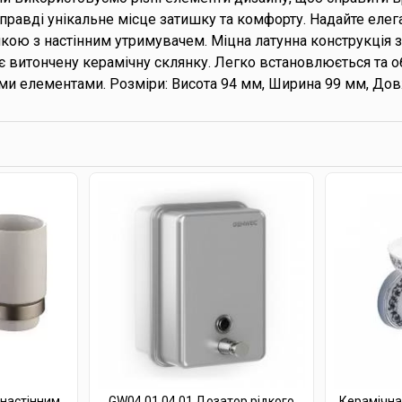
правді унікальне місце затишку та комфорту. Надайте елег
нкою з настінним утримувачем. Міцна латунна конструкція
ає витончену керамічну склянку. Легко встановлюється та о
и елементами. Розміри: Висота 94 мм, Ширина 99 мм, Дов
 настінним
GW04 01 04 01 Дозатор рідкого
Керамічна