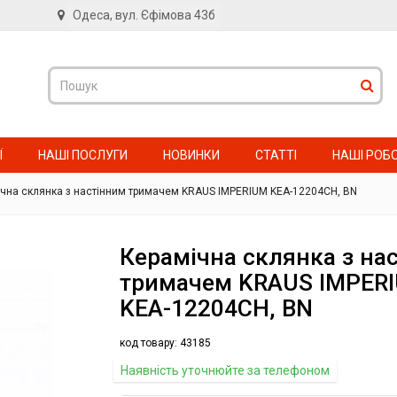
Одеса, вул. Єфімова 43б
в
Ї
НАШІ ПОСЛУГИ
НОВИНКИ
СТАТТІ
НАШІ РОБ
чна склянка з настінним тримачем KRAUS IMPERIUM KEA-12204CH, BN
Керамічна склянка з на
тримачем KRAUS IMPER
KEA-12204CH, BN
код товару:
43185
Наявність уточнюйте за телефоном