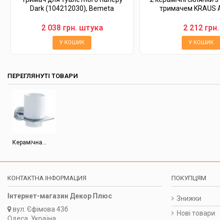
Dark (104212030), Bemeta
тримачем KRAUS A
2 038 грн. штука
2 212 грн.
У КОШИК
У КОШИК
ПЕРЕГЛЯНУТІ ТОВАРИ
Керамічна...
КОНТАКТНА ІНФОРМАЦИЯ
ПОКУПЦЯМ
Інтернет-магазин Декор Плюс
Знижки
вул.
Єфімова 43б
Нові товари
Одеса, Україна