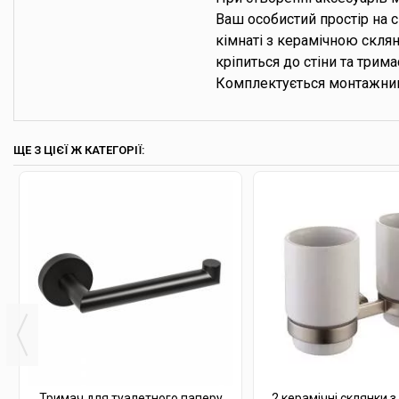
Ваш особистий простір на с
кімнаті з керамічною скля
кріпиться до стіни та трим
Комплектується монтажним
ЩЕ З ЦІЄЇ Ж КАТЕГОРІЇ:
Тримач для туалетного паперу
2 керамічні склянки з