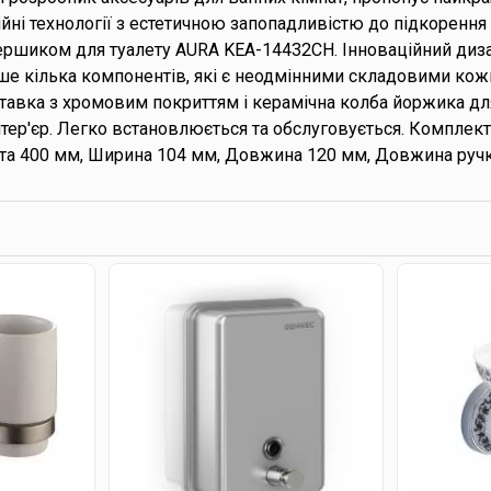
йні технології з естетичною запопадливістю до підкоренн
ершиком для туалету AURA KEA-14432CH. Інноваційний дизайн
ише кілька компонентів, які є неодмінними складовими кож
ставка з хромовим покриттям і керамічна колба йоржика дл
нтер'єр. Легко встановлюється та обслуговується. Компле
ота 400 мм, Ширина 104 мм, Довжина 120 мм, Довжина ручк