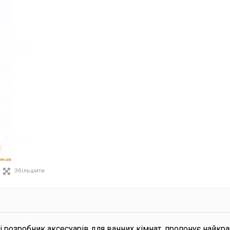
Збільшити
і розробник аксесуарів для ванних кімнат, пропонує найкр