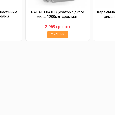
 настінним
GW04 01 04 01 Дозатор рідкого
Керамічна
MNIS...
мила, 1200мл., хром мат.
тримач
2 969 грн. шт
У КОШИК