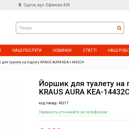
Одеса, вул. Єфімова 43б
в
Ї
НАШІ ПОСЛУГИ
НОВИНКИ
СТАТТІ
НАШІ РОБ
 для туалету на підлогу KRAUS AURA KEA-14432CH
Йоршик для туалету на 
KRAUS AURA KEA-14432
код товару:
43217
Наявність уточнюйте за телефоном