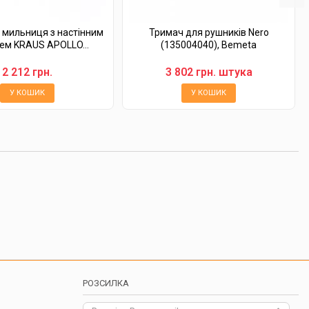
 мильниця з настінним
Тримач для рушників Nero
ем KRAUS APOLLO...
(135004040), Bemeta
2 212 грн.
3 802 грн. штука
У КОШИК
У КОШИК
РОЗСИЛКА