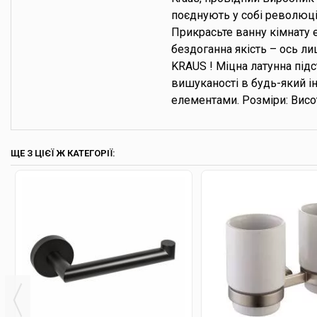
поєднують у собі революці
Прикрасьте ванну кімнату 
бездоганна якість – ось л
KRAUS ! Міцна латунна під
вишуканості в будь-який і
елементами. Розміри: Вис
ЩЕ З ЦІЄЇ Ж КАТЕГОРІЇ: