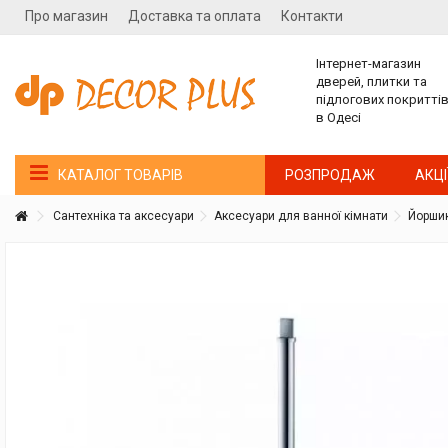
Про магазин
Доставка та оплата
Контакти
Інтернет-магазин
дверей, плитки та
підлогових покритті
в Одесі
РОЗПРОДАЖ
АКЦІ
КАТАЛОГ ТОВАРІВ
Сантехніка та аксесуари
Аксесуари для ванної кімнати
Йоршик
Покупатель