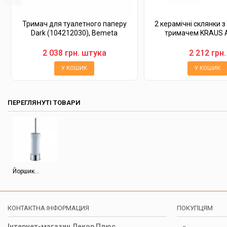
Тримач для туалетного паперу
2 керамічні склянки з
Dark (104212030), Bemeta
тримачем KRAUS A
2 038 грн. штука
2 212 грн.
У КОШИК
У КОШИК
ПЕРЕГЛЯНУТІ ТОВАРИ
Йоршик...
КОНТАКТНА ІНФОРМАЦИЯ
ПОКУПЦЯМ
Інтернет-магазин Декор Плюс