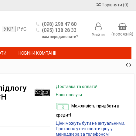
Порівняти
(
0
)
(098) 298 47 80
УКР
РУС
(095) 138 28 33
(порожній)
Увійти
вам передзвонити?
ОТИ
НОВИНИ КОМПАНІЇ
підлогу
Доставка та оплата!
CH
Наші послуги
Можливість придбати в
кредит!
Ціни можуть бути не актуальними.
Прохання уточнювати ціну у
менеджера за телефоном!