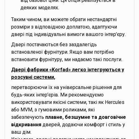
від базової ціни. Ця опція реалізується в
деяких моделях.
Таким чином, ви можете обрати нестандартні
розміри з відповідною доплатою, адаптуючи
двері під індивідуальні вимоги вашого інтер’єру.
Двері постачаються без заздалегідь
встановленої фурнітури. Якщо вам потрібно
встановити фурнітуру, ми надаємо такі послуги.
Двері фабрики «Korfad» легко інтегруються у
розсувні системи,
перетворюючи їх на універсальне рішення для
будь-яких інтер’єрів. Ми рекомендуємо
використовувати якісні системи, такі як Hercules
або MVM, з гумовими роликами, які
забезпечують
плавне, безшумне та довговічне
відкривання
дверей, додаючи комфорт і стиль у
ваш дім.