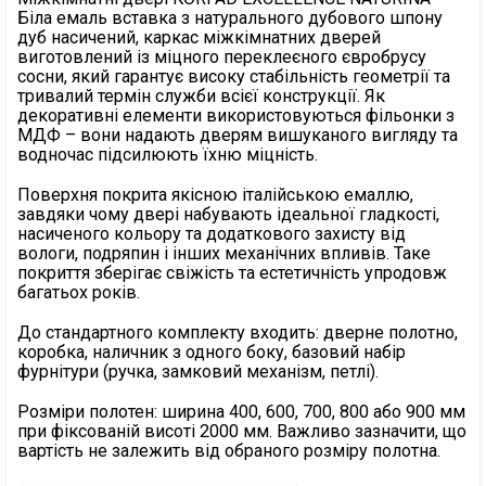
Біла емаль вставка з натурального дубового шпону
дуб насичений, каркас міжкімнатних дверей
виготовлений із міцного переклеєного євробрусу
сосни, який гарантує високу стабільність геометрії та
тривалий термін служби всієї конструкції. Як
декоративні елементи використовуються фільонки з
МДФ – вони надають дверям вишуканого вигляду та
водночас підсилюють їхню міцність.
Поверхня покрита якісною італійською емаллю,
завдяки чому двері набувають ідеальної гладкості,
насиченого кольору та додаткового захисту від
вологи, подряпин і інших механічних впливів. Таке
покриття зберігає свіжість та естетичність упродовж
багатьох років.
До стандартного комплекту входить: дверне полотно,
коробка, наличник з одного боку, базовий набір
фурнітури (ручка, замковий механізм, петлі).
Розміри полотен: ширина 400, 600, 700, 800 або 900 мм
при фіксованій висоті 2000 мм. Важливо зазначити, що
вартість не залежить від обраного розміру полотна.