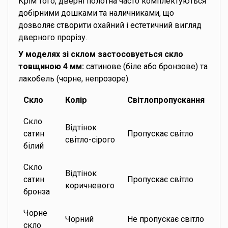
Крім того, дверні полотна часто комплектуються
добірними дошками та наличниками, що
дозволяє створити охайний і естетичний вигляд
дверного прорізу.
У моделях зі склом застосовується скло
товщиною 4 мм:
сатинове (біле або бронзове) та
лакобель (чорне, непрозоре).
Скло
Колір
Світлопропускання
Скло
Відтінок
сатин
Пропускає світло
світло-сірого
білий
Скло
Відтінок
сатин
Пропускає світло
коричневого
бронза
Чорне
Чорний
Не пропускає світло
скло