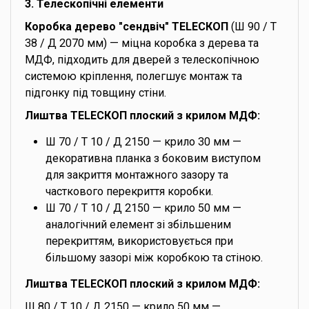
3. Телескопічні елементи
Коробка дерево "сендвіч" TELEСКОП
(Ш 90 / Т
38 / Д 2070 мм) — міцна коробка з дерева та
МДФ, підходить для дверей з телескопічною
системою кріплення, полегшує монтаж та
підгонку під товщину стіни.
Лиштва TELEСКОП плоский з крилом МДФ:
Ш 70 / Т 10 / Д 2150 — крило 30 мм —
декоративна планка з боковим виступом
для закриття монтажного зазору та
часткового перекриття коробки.
Ш 70 / Т 10 / Д 2150 — крило 50 мм —
аналогічний елемент зі збільшеним
перекриттям, використовується при
більшому зазорі між коробкою та стіною.
Лиштва TELEСКОП плоский з крилом МДФ:
Ш 80 / Т 10 / Д 2150 — крило 50 мм —