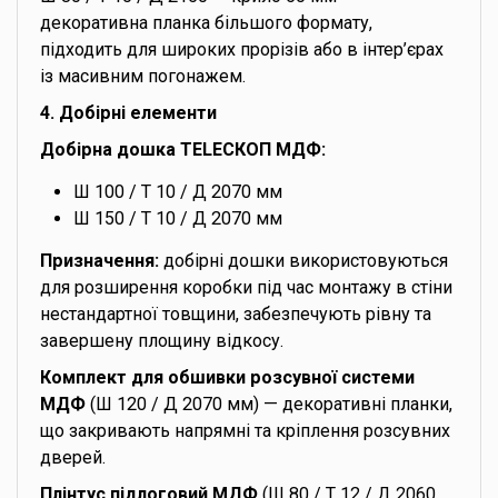
декоративна планка більшого формату,
підходить для широких прорізів або в інтер’єрах
із масивним погонажем.
4. Добірні елементи
Добірна дошка TELEСКОП МДФ:
Ш 100 / Т 10 / Д 2070 мм
Ш 150 / Т 10 / Д 2070 мм
Призначення:
добірні дошки використовуються
для розширення коробки під час монтажу в стіни
нестандартної товщини, забезпечують рівну та
завершену площину відкосу.
Комплект для обшивки розсувної системи
МДФ
(Ш 120 / Д 2070 мм) — декоративні планки,
що закривають напрямні та кріплення розсувних
дверей.
Плінтус підлоговий МДФ
(Ш 80 / Т 12 / Д 2060