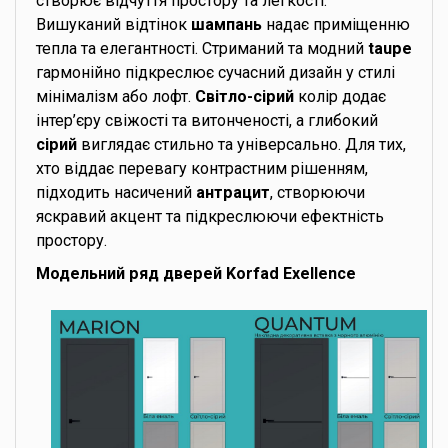
створює відчуття простору та легкості.
Вишуканий відтінок
шампань
надає приміщенню
тепла та елегантності. Стриманий та модний
taupe
гармонійно підкреслює сучасний дизайн у стилі
мінімалізм або лофт.
Світло-сірий
колір додає
інтер’єру свіжості та витонченості, а глибокий
сірий
виглядає стильно та універсально. Для тих,
хто віддає перевагу контрастним рішенням,
підходить насичений
антрацит
, створюючи
яскравий акцент та підкреслюючи ефектність
простору.
Модельний ряд дверей Korfad Exellence