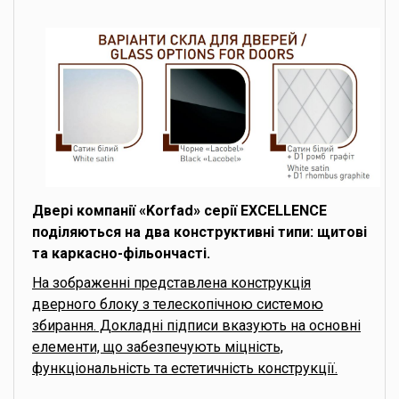
Двері компанії «Korfad» серії EXCELLENCE
поділяються на два конструктивні типи: щитові
та каркасно-фільончасті.
На зображенні представлена конструкція
дверного блоку з телескопічною системою
збирання. Докладні підписи вказують на основні
елементи, що забезпечують міцність,
функціональність та естетичність конструкції.