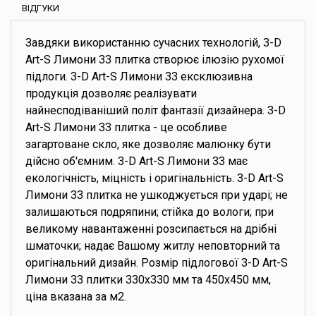
ВІДГУКИ
Завдяки використанню сучасних технологій, 3-D
Art-S Лимони 33 плитка створює ілюзію рухомої
підлоги. 3-D Art-S Лимони 33 ексклюзивна
продукція дозволяє реалізувати
найнесподіваніший політ фантазії дизайнера. 3-D
Art-S Лимони 33 плитка - це особливе
загартоване скло, яке дозволяє малюнку бути
дійсно об'ємним. 3-D Art-S Лимони 33 має
екологічність, міцність і оригінальність. 3-D Art-S
Лимони 33 плитка не ушкоджується при ударі; не
залишаються подряпини; стійка до вологи; при
великому навантаженні розсипається на дрібні
шматочки; надає Вашому житлу неповторний та
оригінальний дизайн. Розмір підлогової 3-D Art-S
Лимони 33 плитки 330х330 мм та 450х450 мм,
ціна вказана за м2.