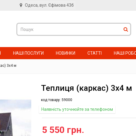
Одеса, вул. Єфімова 43б
в
Ї
НАШІ ПОСЛУГИ
НОВИНКИ
СТАТТІ
НАШІ РОБ
ас) 3х4 м
Теплиця (каркас) 3х4 м
код товару:
59000
Наявність уточнюйте за телефоном
5 550 грн.