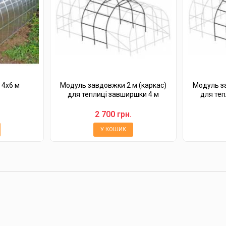
 4х6 м
Модуль завдовжки 2 м (каркас)
Модуль за
для теплиці завширшки 4 м
для теп
2 700 грн.
У КОШИК