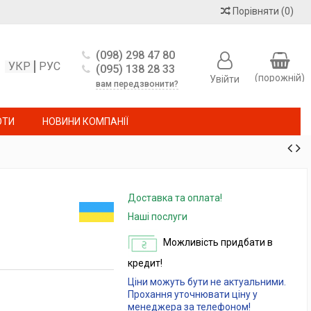
Порівняти
(
0
)
(098) 298 47 80
УКР
РУС
(095) 138 28 33
(порожній)
Увійти
вам передзвонити?
ОТИ
НОВИНИ КОМПАНІЇ
Доставка та оплата!
Наші послуги
Можливість придбати в
кредит!
Ціни можуть бути не актуальними.
Прохання уточнювати ціну у
менеджера за телефоном!