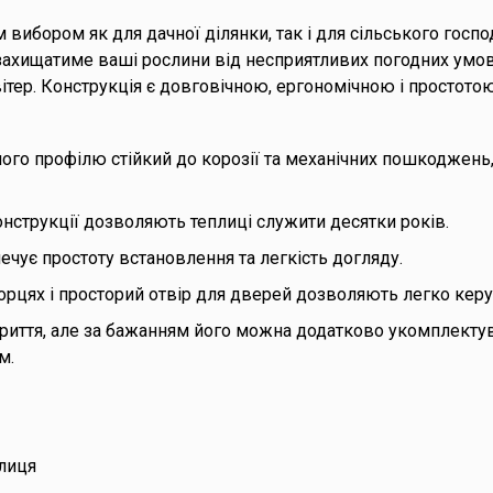
 вибором як для дачної ділянки, так і для сільського госпо
 захищатиме ваші рослини від несприятливих погодних умов,
вітер. Конструкція є довговічною, ергономічною і простотою
го профілю стійкий до корозії та механічних пошкоджень, н
конструкції дозволяють теплиці служити десятки років.
ечує простоту встановлення та легкість догляду.
торцях і просторий отвір для дверей дозволяють легко кер
криття, але за бажанням його можна додатково укомплекту
м.
плиця