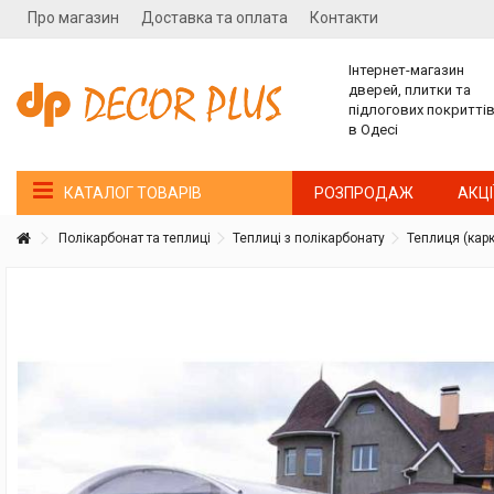
Про магазин
Доставка та оплата
Контакти
Інтернет-магазин
дверей, плитки та
підлогових покритті
в Одесі
РОЗПРОДАЖ
АКЦІ
КАТАЛОГ ТОВАРІВ
Полікарбонат та теплиці
Теплиці з полікарбонату
Теплиця (карк
Покупатель