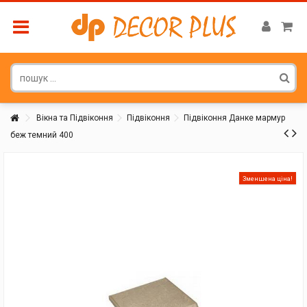
Вікна та Підвіконня
Підвіконня
Підвіконня Данке мармур
беж темний 400
Покупатель
Зменшена ціна!