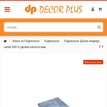
Вікна та Підвіконня
Підвіконня
Підвіконня Данке мармур
синій 500 із двома капіносами
Покупатель
Зменшена ціна!