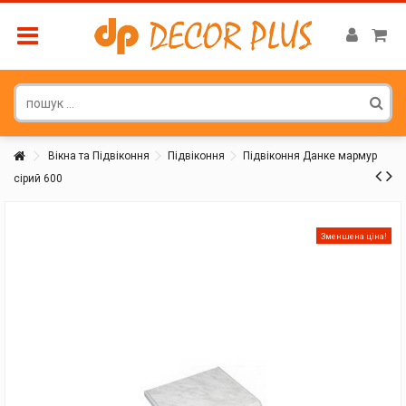
Вікна та Підвіконня
Підвіконня
Підвіконня Данке мармур
сірий 600
Покупатель
Зменшена ціна!