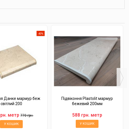
-40%
ня Данке мармур беж
Підвіконня Plastolit мармур
світлий 200
бежевий 200мм
грн. метр
588 грн. метр
770 грн.
У КОШИК
У КОШИК