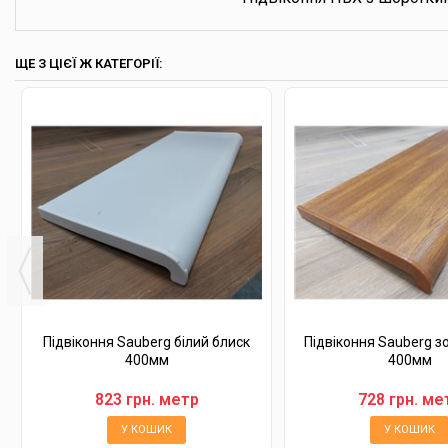
ЩЕ З ЦІЄЇ Ж КАТЕГОРІЇ:
Підвіконня Sauberg білий блиск
Підвіконня Sauberg з
400мм
400мм
823 грн. метр
728 грн. ме
У КОШИК
У КОШИК