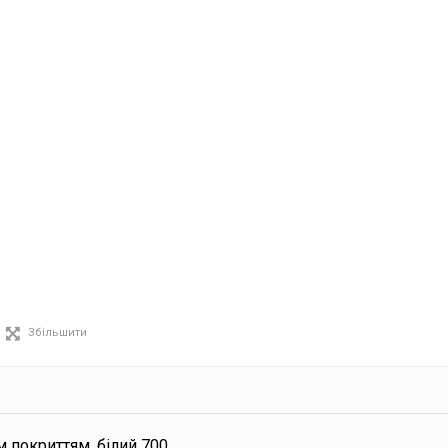
Збільшити
 покриттям, білий 700