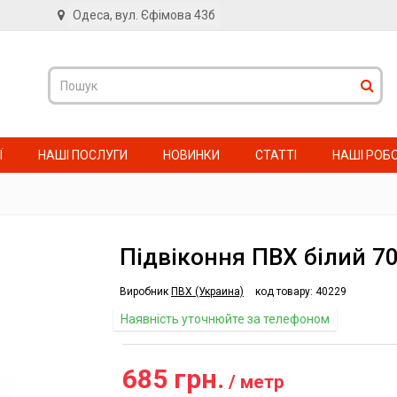
Одеса, вул. Єфімова 43б
в
Ї
НАШІ ПОСЛУГИ
НОВИНКИ
СТАТТІ
НАШІ РОБ
Підвіконня ПВХ білий 7
Виробник
ПВХ (Украина)
код товару:
40229
Наявність уточнюйте за телефоном
685 грн.
/ метр