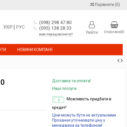
Порівняти
(
0
)
(098) 298 47 80
УКР
РУС
(095) 138 28 33
(порожній)
Увійти
вам передзвонити?
ОТИ
НОВИНИ КОМПАНІЇ
00
Доставка та оплата!
Наші послуги
Можливість придбати в
кредит!
Ціни можуть бути не актуальними.
Прохання уточнювати ціну у
менеджера за телефоном!