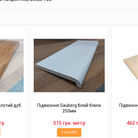
олотий дуб
Підвіконня Sauberg білий блиск
Підвікон
250мм
тр
515 грн. метр
462 
У КОШИК