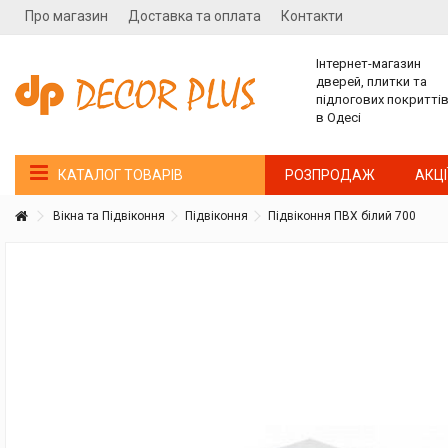
Про магазин
Доставка та оплата
Контакти
Інтернет-магазин
дверей, плитки та
підлогових покритті
в Одесі
РОЗПРОДАЖ
АКЦІ
КАТАЛОГ ТОВАРІВ
Вікна та Підвіконня
Підвіконня
Підвіконня ПВХ білий 700
Покупатель