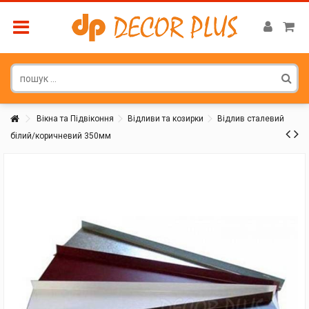
Вікна та Підвіконня
Відливи та козирки
Відлив сталевий
білий/коричневий 350мм
Покупатель